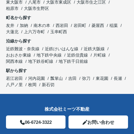
東大阪市
八尾市
大阪市東成区
大阪市住之江区
柏原市
大阪市生野区
町名から探す
友井
加納
南木の本
西岩田
岩田町
菱屋西
稲葉
大蓮北
上六万寺町
玉串町西
沿線から探す
近鉄難波・奈良線
近鉄けいはんな線
近鉄大阪線
おおさか東線
地下鉄中央線
近鉄信貴線
片町線
関西本線
地下鉄谷町線
地下鉄千日前線
駅から探す
若江岩田
河内花園
瓢箪山
吉田
弥刀
東花園
長瀬
八戸ノ里
枚岡
新石切
株式会社ミーツ不動産
06-6724-3322
お問い合わせ