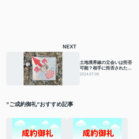
NEXT
土地境界線の立会いは拒否
可能？相手に拒否された場
合の対処法も解説！
2024.07.09
”ご成約御礼”おすすめ記事