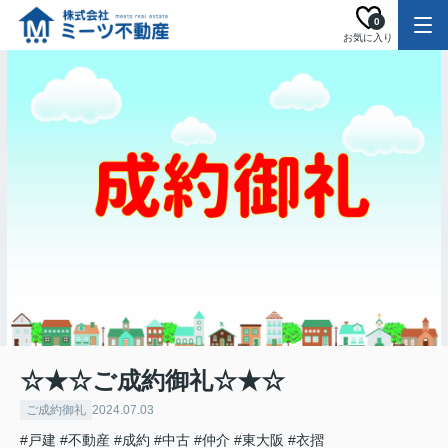
0
お気に入り
☆★☆ご成約御礼☆★☆
ご成約御礼
2024.07.03
#戸建
#不動産
#成約
#中古
#仲介
#東大阪
#衣摺