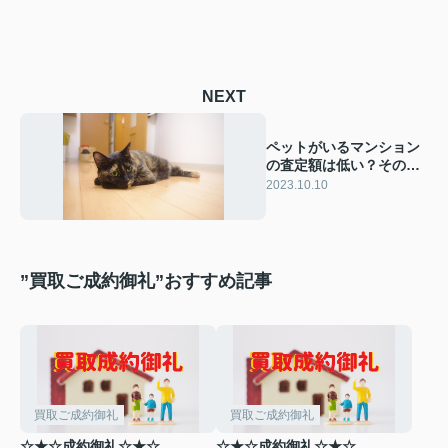
NEXT
ペットがいるマンション
の査定額は低い？その理
由や注意点を解説
2023.10.10
”買取ご成約御礼”おすすめ記事
買取ご成約御礼
買取ご成約御礼
☆★☆成約御礼☆★☆
☆★☆成約御礼☆★☆