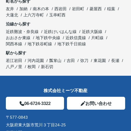
町名から探す
友井
加納
南木の本
西岩田
岩田町
菱屋西
稲葉
大蓮北
上六万寺町
玉串町西
沿線から探す
近鉄難波・奈良線
近鉄けいはんな線
近鉄大阪線
おおさか東線
地下鉄中央線
近鉄信貴線
片町線
関西本線
地下鉄谷町線
地下鉄千日前線
駅から探す
若江岩田
河内花園
瓢箪山
吉田
弥刀
東花園
長瀬
八戸ノ里
枚岡
新石切
株式会社ミーツ不動産
06-6724-3322
お問い合わせ
〒577-0843
大阪府東大阪市荒川３丁目24-25