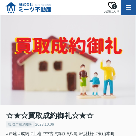
0
お気に入り
☆★☆買取成約御礼☆★☆
買取ご成約御礼
2023.10.06
#戸建
#成約
#土地
#中古
#買取
#八尾
#他社様
#東山本町