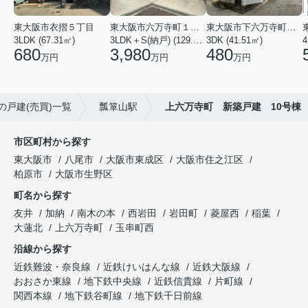
東大阪市衣摺５丁目
東大阪市六万寺町１丁目
東大阪市下六万寺町２丁目
3LDK (67.31㎡)
3LDK＋S(納戸) (129.17㎡)
3DK (41.51㎡)
4
680
3,980
480
万円
万円
万円
の戸建(売買)一覧
瓢箪山駅
上六万寺町 新築戸建 10号棟
市区町村から探す
東大阪市
八尾市
大阪市東成区
大阪市住之江区
柏原市
大阪市生野区
町名から探す
友井
加納
南木の本
西岩田
岩田町
菱屋西
稲葉
大蓮北
上六万寺町
玉串町西
沿線から探す
近鉄難波・奈良線
近鉄けいはんな線
近鉄大阪線
おおさか東線
地下鉄中央線
近鉄信貴線
片町線
関西本線
地下鉄谷町線
地下鉄千日前線