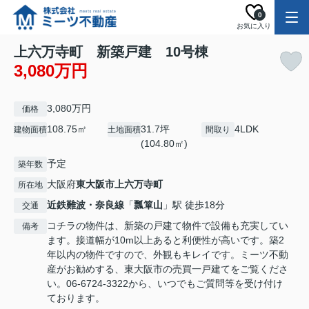
0
お気に入り
上六万寺町 新築戸建 10号棟
3,080万円
3,080万円
価格
108.75㎡
31.7坪
4LDK
建物面積
土地面積
間取り
(104.80㎡)
予定
築年数
大阪府
東大阪市
上六万寺町
所在地
近鉄難波・奈良線
「
瓢箪山
」駅 徒歩18分
交通
コチラの物件は、新築の戸建て物件で設備も充実してい
備考
ます。接道幅が10m以上あると利便性が高いです。築2
年以内の物件ですので、外観もキレイです。ミーツ不動
産がお勧めする、東大阪市の売買一戸建てをご覧くださ
い。06-6724-3322から、いつでもご質問等を受け付け
ております。