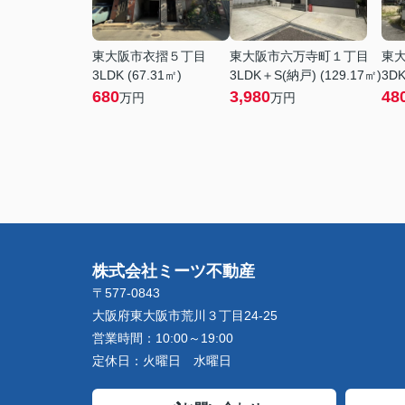
東大阪市衣摺５丁目
東大阪市六万寺町１丁目
東
3LDK (67.31㎡)
3LDK＋S(納戸) (129.17㎡)
3DK
680
3,980
48
万円
万円
株式会社ミーツ不動産
〒577-0843
大阪府東大阪市荒川３丁目24-25
営業時間：
10:00～19:00
定休日：
火曜日 水曜日