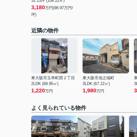
32.13坪 (106.22㎡)
3,180
万円(98.97万円/
坪)
近隣の物件
東大阪市玉串町西２丁目
東大阪市池之端町
2LDK (68.95㎡)
3LDK (67.22㎡)
3
1,220
1,980
3
万円
万円
よく見られている物件