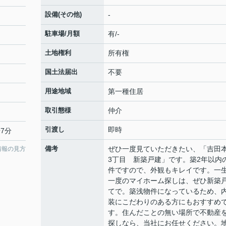
設備(その他)
-
駐車場/月額
有/-
土地権利
所有権
国土法届出
不要
用途地域
第一種住居
取引態様
仲介
引渡し
即時
7分
備考
ぜひ一度見ていただきたい、「吉田
情報の見方
3丁目 新築戸建」です。築2年以内
件ですので、外観もキレイです。一
一度のマイホーム探しは、ぜひ新築
てで。築浅物件になっているため、
装にこだわりのある方にもおすすめ
す。住んだことの無い場所で不動産
探しなら、当社にお任せください。