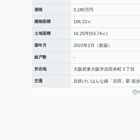
価格
3,180万円
建物面積
106.22㎡
土地面積
16.25坪(53.74㎡)
築年月
2022年2月（新築）
総戸数
-
所在地
大阪府
東大阪市
吉田本町
３丁目
交通
近鉄けいはんな線
「
吉田
」駅 徒歩