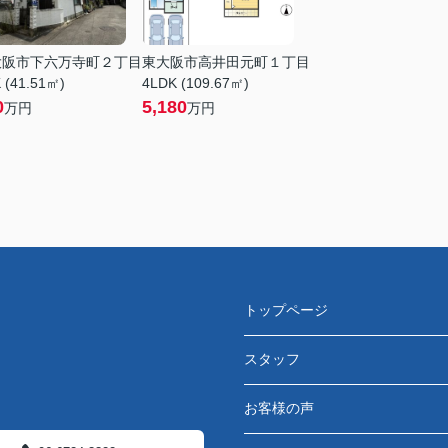
大阪市下六万寺町２丁目
東大阪市高井田元町１丁目
 (41.51㎡)
4LDK (109.67㎡)
0
5,180
万円
万円
トップページ
スタッフ
お客様の声