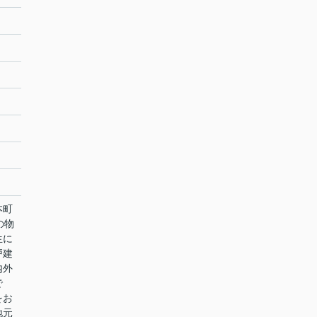
本町
の物
生に
戸建
内外
で
をお
地元