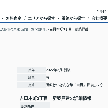
営業時間
無料査定
エリアから探す
沿線から探す
会社概要
吉田本町3丁目 新築戸建
東大阪市の戸建(売買)一覧
吉田駅
2022年2月(新築)
築年
有
駐車
近鉄けいはんな線
「
吉田
」駅 徒歩7分
交通
吉田本町3丁目 新築戸建の詳細情報
設備条件