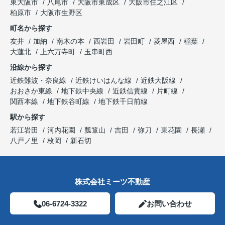
東大阪市
八尾市
大阪市東成区
大阪市住之江区
柏原市
大阪市生野区
町名から探す
友井
加納
南木の本
西岩田
岩田町
菱屋西
稲葉
大蓮北
上六万寺町
玉串町西
沿線から探す
近鉄難波・奈良線
近鉄けいはんな線
近鉄大阪線
おおさか東線
地下鉄中央線
近鉄信貴線
片町線
関西本線
地下鉄谷町線
地下鉄千日前線
駅から探す
若江岩田
河内花園
瓢箪山
吉田
弥刀
東花園
長瀬
八戸ノ里
枚岡
新石切
株式会社ミーツ不動産
06-6724-3322
お問い合わせ