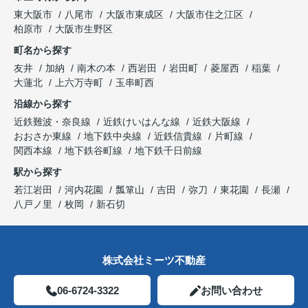
東大阪市
八尾市
大阪市東成区
大阪市住之江区
柏原市
大阪市生野区
町名から探す
友井
加納
南木の本
西岩田
岩田町
菱屋西
稲葉
大蓮北
上六万寺町
玉串町西
沿線から探す
近鉄難波・奈良線
近鉄けいはんな線
近鉄大阪線
おおさか東線
地下鉄中央線
近鉄信貴線
片町線
関西本線
地下鉄谷町線
地下鉄千日前線
駅から探す
若江岩田
河内花園
瓢箪山
吉田
弥刀
東花園
長瀬
八戸ノ里
枚岡
新石切
株式会社ミーツ不動産
06-6724-3322
お問い合わせ