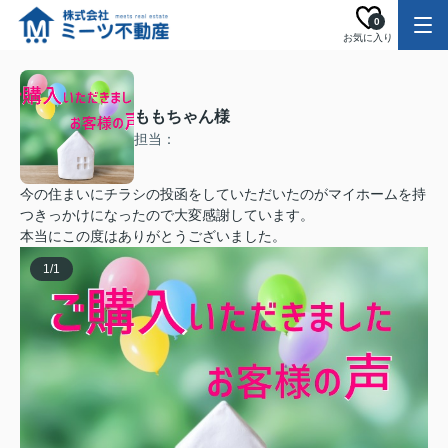
0
お気に入り
ももちゃん様
担当：
今の住まいにチラシの投函をしていただいたのがマイホームを持
つきっかけになったので大変感謝しています。
本当にこの度はありがとうございました。
1
/
1