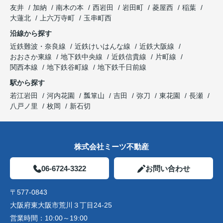
友井
加納
南木の本
西岩田
岩田町
菱屋西
稲葉
大蓮北
上六万寺町
玉串町西
沿線から探す
近鉄難波・奈良線
近鉄けいはんな線
近鉄大阪線
おおさか東線
地下鉄中央線
近鉄信貴線
片町線
関西本線
地下鉄谷町線
地下鉄千日前線
駅から探す
若江岩田
河内花園
瓢箪山
吉田
弥刀
東花園
長瀬
八戸ノ里
枚岡
新石切
株式会社ミーツ不動産
06-6724-3322
お問い合わせ
〒577-0843
大阪府東大阪市荒川３丁目24-25
営業時間：
10:00～19:00