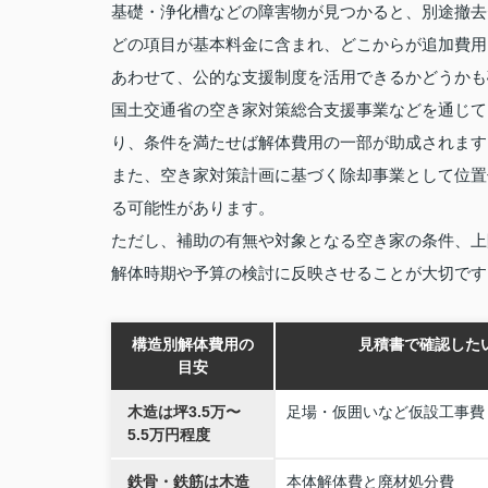
基礎・浄化槽などの障害物が見つかると、別途撤去
どの項目が基本料金に含まれ、どこからが追加費用
あわせて、公的な支援制度を活用できるかどうかも
国土交通省の空き家対策総合支援事業などを通じて
り、条件を満たせば解体費用の一部が助成されます
また、空き家対策計画に基づく除却事業として位置
る可能性があります。
ただし、補助の有無や対象となる空き家の条件、上
解体時期や予算の検討に反映させることが大切です
構造別解体費用の
見積書で確認した
目安
木造は坪3.5万〜
足場・仮囲いなど仮設工事費
5.5万円程度
鉄骨・鉄筋は木造
本体解体費と廃材処分費