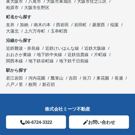
東大阪市
八尾市
大阪市東成区
大阪市住之江区
柏原市
大阪市生野区
町名から探す
友井
加納
南木の本
西岩田
岩田町
菱屋西
稲葉
大蓮北
上六万寺町
玉串町西
沿線から探す
近鉄難波・奈良線
近鉄けいはんな線
近鉄大阪線
おおさか東線
地下鉄中央線
近鉄信貴線
片町線
関西本線
地下鉄谷町線
地下鉄千日前線
駅から探す
若江岩田
河内花園
瓢箪山
吉田
弥刀
東花園
長瀬
八戸ノ里
枚岡
新石切
株式会社ミーツ不動産
06-6724-3322
お問い合わせ