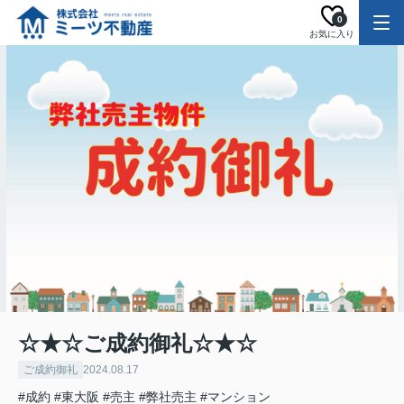
0
お気に入り
☆★☆ご成約御礼☆★☆
ご成約御礼
2024.08.17
#成約
#東大阪
#売主
#弊社売主
#マンション