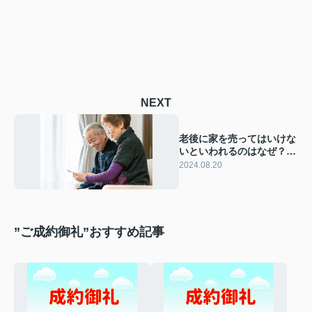
NEXT
老後に家を売ってはいけな
いといわれるのはなぜ？理
由とその対策を解説
2024.08.20
”ご成約御礼”おすすめ記事