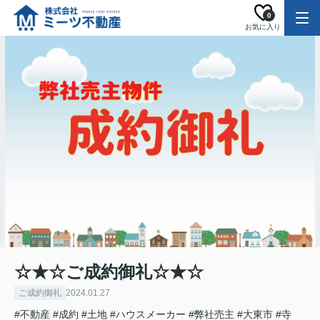
0
お気に入り
☆★☆ご成約御礼☆★☆
ご成約御礼
2024.01.27
#不動産
#成約
#土地
#ハウスメーカー
#弊社売主
#大東市
#寺