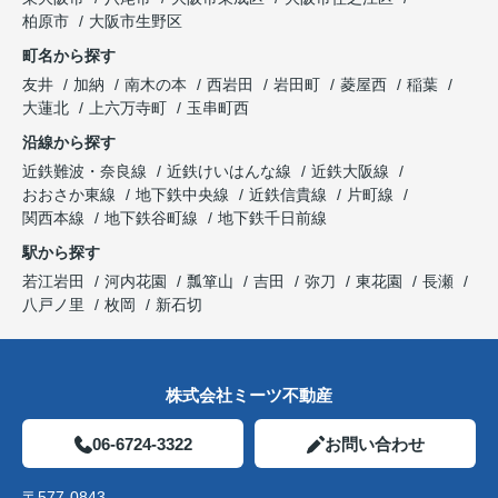
柏原市
大阪市生野区
町名から探す
友井
加納
南木の本
西岩田
岩田町
菱屋西
稲葉
大蓮北
上六万寺町
玉串町西
沿線から探す
近鉄難波・奈良線
近鉄けいはんな線
近鉄大阪線
おおさか東線
地下鉄中央線
近鉄信貴線
片町線
関西本線
地下鉄谷町線
地下鉄千日前線
駅から探す
若江岩田
河内花園
瓢箪山
吉田
弥刀
東花園
長瀬
八戸ノ里
枚岡
新石切
株式会社ミーツ不動産
06-6724-3322
お問い合わせ
〒577-0843