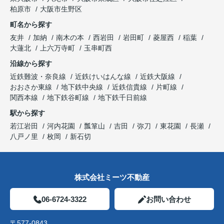
柏原市
大阪市生野区
町名から探す
友井
加納
南木の本
西岩田
岩田町
菱屋西
稲葉
大蓮北
上六万寺町
玉串町西
沿線から探す
近鉄難波・奈良線
近鉄けいはんな線
近鉄大阪線
おおさか東線
地下鉄中央線
近鉄信貴線
片町線
関西本線
地下鉄谷町線
地下鉄千日前線
駅から探す
若江岩田
河内花園
瓢箪山
吉田
弥刀
東花園
長瀬
八戸ノ里
枚岡
新石切
株式会社ミーツ不動産
06-6724-3322
お問い合わせ
〒577-0843