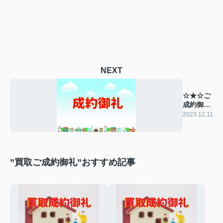
NEXT
☆★☆ご
成約御礼
☆★☆
2023.12.11
”買取ご成約御礼”おすすめ記事