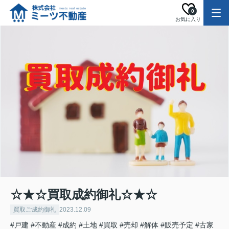
0
お気に入り
☆★☆買取成約御礼☆★☆
買取ご成約御礼
2023.12.09
#戸建
#不動産
#成約
#土地
#買取
#売却
#解体
#販売予定
#古家