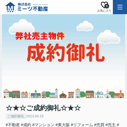
0
お気に入り
☆★☆ご成約御礼☆★☆
ご成約御礼
2023.06.25
#不動産
#成約
#マンション
#東大阪
#リフォーム
#売買
#売主
#