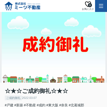
0
お気に入り
☆★☆ご成約御礼☆★☆
ご成約御礼
2022.03.07
#戸建
#新築
#不動産
#成約
#東大阪
#奈良
#北葛城郡