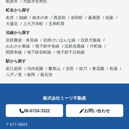
柏原市
大阪市生野区
町名から探す
友井
加納
南木の本
西岩田
岩田町
菱屋西
稲葉
大蓮北
上六万寺町
玉串町西
沿線から探す
近鉄難波・奈良線
近鉄けいはんな線
近鉄大阪線
おおさか東線
地下鉄中央線
近鉄信貴線
片町線
関西本線
地下鉄谷町線
地下鉄千日前線
駅から探す
若江岩田
河内花園
瓢箪山
吉田
弥刀
東花園
長瀬
八戸ノ里
枚岡
新石切
株式会社ミーツ不動産
06-6724-3322
お問い合わせ
〒577-0843