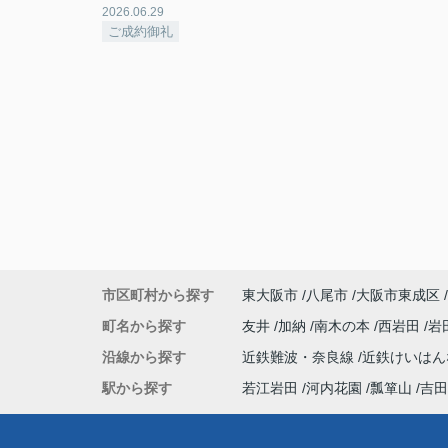
2026.06.29
ご成約御礼
市区町村から探す
東大阪市
八尾市
大阪市東成区
町名から探す
友井
加納
南木の本
西岩田
岩
沿線から探す
近鉄難波・奈良線
近鉄けいは
駅から探す
若江岩田
河内花園
瓢箪山
吉田