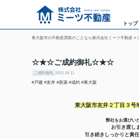
トップ
東大阪市の不動産買取のことなら株式会社ミーツ不動産
☆★☆ご成約御礼☆★☆
ご成約御礼
2021.04.11
#戸建
#友井
#新築
#成約
#東大阪
東大阪市友井２丁目３号
弊社をお選びい
お引き渡し
引き続きしっかりと責