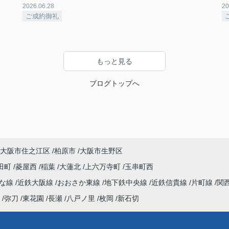
2026.06.28
20
ご成約御礼
もっと見る
ブログトップへ
大阪市住之江区
柏原市
大阪市生野区
田町
菱屋西
稲葉
大蓮北
上六万寺町
玉串町西
んな線
近鉄大阪線
おおさか東線
地下鉄中央線
近鉄信貴線
片町線
関
弥刀
東花園
長瀬
八戸ノ里
枚岡
新石切