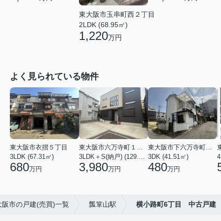
東大阪市玉串町西２丁目
2LDK (68.95㎡)
1,220
万円
よく見られている物件
東大阪市衣摺５丁目
東大阪市六万寺町１丁目
東大阪市下六万寺町２丁目
3LDK (67.31㎡)
3LDK＋S(納戸) (129.17㎡)
3DK (41.51㎡)
4
680
3,980
480
万円
万円
万円
大阪市の戸建(売買)一覧
瓢箪山駅
横小路町6丁目 中古戸建