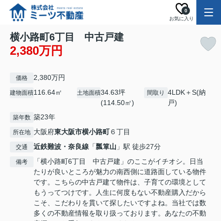
0
お気に入り
横小路町6丁目 中古戸建
2,380万円
2,380万円
価格
116.64㎡
34.63坪
4LDK＋S(納
建物面積
土地面積
間取り
(114.50㎡)
戸)
築23年
築年数
大阪府
東大阪市
横小路町
６丁目
所在地
近鉄難波・奈良線
「
瓢箪山
」駅 徒歩27分
交通
「横小路町6丁目 中古戸建」のここがイチオシ。日当
備考
たりが良いところが魅力の南西側に道路面している物件
です。こちらの中古戸建て物件は、子育ての環境として
もうってつけです。人生に何度もない不動産購入だから
こそ、こだわりを貫いて探したいですよね。当社では数
多くの不動産情報を取り扱っております。あなたの不動