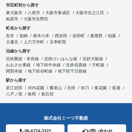
市区町村から探す
東大阪市
八尾市
大阪市東成区
大阪市住之江区
柏原市
大阪市生野区
町名から探す
友井
加納
南木の本
西岩田
岩田町
菱屋西
稲葉
大蓮北
上六万寺町
玉串町西
沿線から探す
近鉄難波・奈良線
近鉄けいはんな線
近鉄大阪線
おおさか東線
地下鉄中央線
近鉄信貴線
片町線
関西本線
地下鉄谷町線
地下鉄千日前線
駅から探す
若江岩田
河内花園
瓢箪山
吉田
弥刀
東花園
長瀬
八戸ノ里
枚岡
新石切
株式会社ミーツ不動産
06-6724-3322
お問い合わせ