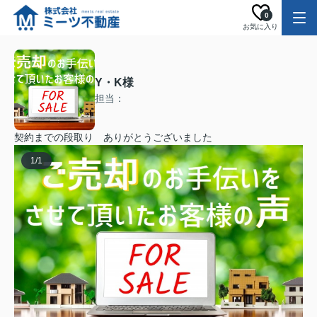
0
お気に入り
Y・K様
担当：
契約までの段取り ありがとうございました
1
/
1