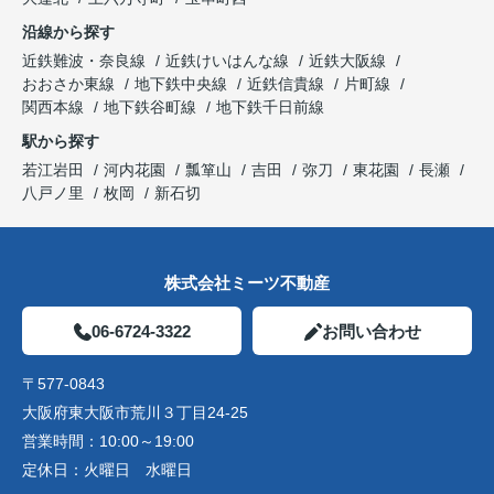
沿線から探す
近鉄難波・奈良線
近鉄けいはんな線
近鉄大阪線
おおさか東線
地下鉄中央線
近鉄信貴線
片町線
関西本線
地下鉄谷町線
地下鉄千日前線
駅から探す
若江岩田
河内花園
瓢箪山
吉田
弥刀
東花園
長瀬
八戸ノ里
枚岡
新石切
株式会社ミーツ不動産
06-6724-3322
お問い合わせ
〒577-0843
大阪府東大阪市荒川３丁目24-25
営業時間：
10:00～19:00
定休日：
火曜日 水曜日