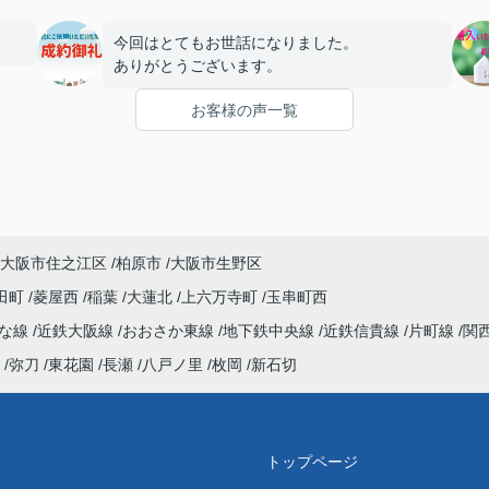
今回はとてもお世話になりました。
ありがとうございます。
お客様の声一覧
大阪市住之江区
柏原市
大阪市生野区
田町
菱屋西
稲葉
大蓮北
上六万寺町
玉串町西
んな線
近鉄大阪線
おおさか東線
地下鉄中央線
近鉄信貴線
片町線
関
弥刀
東花園
長瀬
八戸ノ里
枚岡
新石切
トップページ