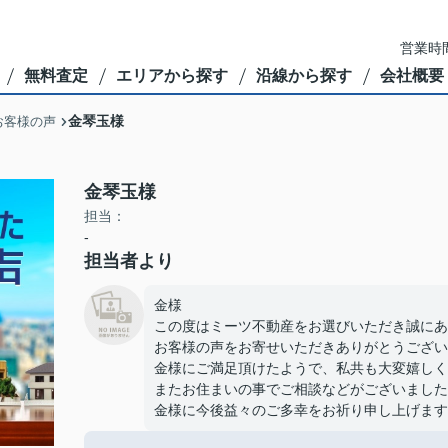
営業時間
無料査定
エリアから探す
沿線から探す
会社概要
金琴玉様
お客様の声
金琴玉様
担当：
-
担当者より
金様
この度はミーツ不動産をお選びいただき誠にあ
お客様の声をお寄せいただきありがとうござい
金様にご満足頂けたようで、私共も大変嬉しく
またお住まいの事でご相談などがございました
金様に今後益々のご多幸をお祈り申し上げます