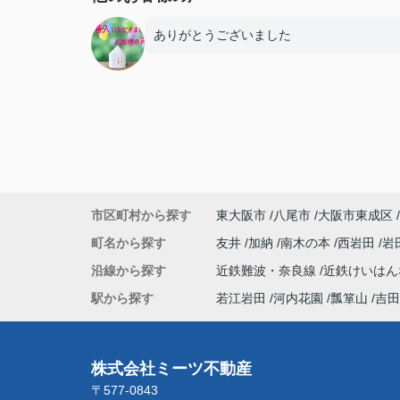
ありがとうございました
市区町村から探す
東大阪市
八尾市
大阪市東成区
町名から探す
友井
加納
南木の本
西岩田
岩
沿線から探す
近鉄難波・奈良線
近鉄けいは
駅から探す
若江岩田
河内花園
瓢箪山
吉田
株式会社ミーツ不動産
〒577-0843