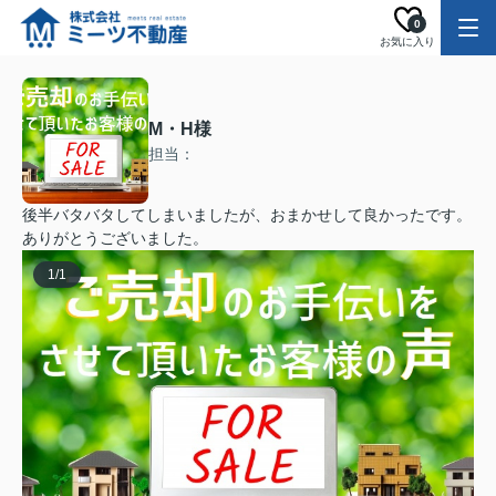
0
お気に入り
M・H様
担当：
後半バタバタしてしまいましたが、おまかせして良かったです。
ありがとうございました。
1
/
1