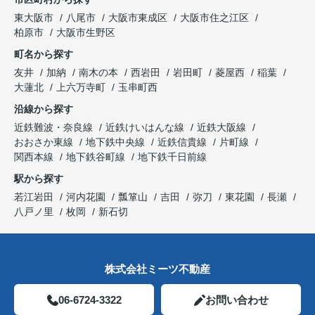
東大阪市
八尾市
大阪市東成区
大阪市住之江区
柏原市
大阪市生野区
町名から探す
友井
加納
南木の本
西岩田
岩田町
菱屋西
稲葉
大蓮北
上六万寺町
玉串町西
沿線から探す
近鉄難波・奈良線
近鉄けいはんな線
近鉄大阪線
おおさか東線
地下鉄中央線
近鉄信貴線
片町線
関西本線
地下鉄谷町線
地下鉄千日前線
駅から探す
若江岩田
河内花園
瓢箪山
吉田
弥刀
東花園
長瀬
八戸ノ里
枚岡
新石切
株式会社ミーツ不動産
06-6724-3322
お問い合わせ