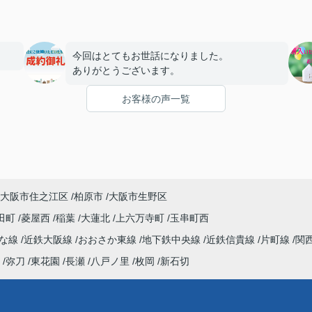
今回はとてもお世話になりました。
ありがとうございます。
お客様の声一覧
大阪市住之江区
柏原市
大阪市生野区
田町
菱屋西
稲葉
大蓮北
上六万寺町
玉串町西
んな線
近鉄大阪線
おおさか東線
地下鉄中央線
近鉄信貴線
片町線
関
弥刀
東花園
長瀬
八戸ノ里
枚岡
新石切