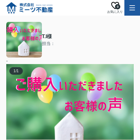
0
お気に入り
T.I様
担当：
-
1
/
1