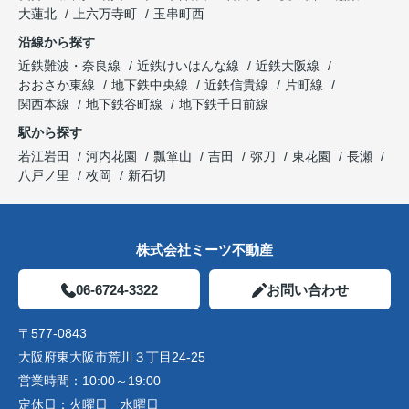
大蓮北
上六万寺町
玉串町西
沿線から探す
近鉄難波・奈良線
近鉄けいはんな線
近鉄大阪線
おおさか東線
地下鉄中央線
近鉄信貴線
片町線
関西本線
地下鉄谷町線
地下鉄千日前線
駅から探す
若江岩田
河内花園
瓢箪山
吉田
弥刀
東花園
長瀬
八戸ノ里
枚岡
新石切
株式会社ミーツ不動産
06-6724-3322
お問い合わせ
〒577-0843
大阪府東大阪市荒川３丁目24-25
営業時間：
10:00～19:00
定休日：
火曜日 水曜日