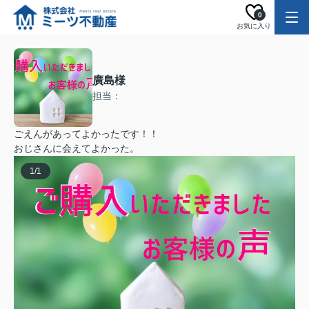
0
お気に入り
廣島様
担当：
ごえんがあってよかったです！！
おじさんに会えてよかった。
1
/
1