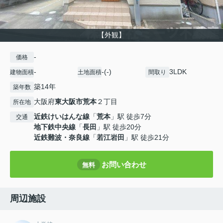
【外観】
-
価格
-
-(-)
3LDK
建物面積
土地面積
間取り
築14年
築年数
大阪府
東大阪市
荒本
２丁目
所在地
近鉄けいはんな線
「
荒本
」駅 徒歩7分
交通
地下鉄中央線
「
長田
」駅 徒歩20分
近鉄難波・奈良線
「
若江岩田
」駅 徒歩21分
お問い合わせ
無料
周辺施設