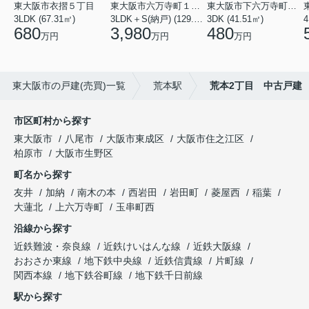
東大阪市衣摺５丁目
東大阪市六万寺町１丁目
東大阪市下六万寺町２丁目
3LDK (67.31㎡)
3LDK＋S(納戸) (129.17㎡)
3DK (41.51㎡)
4
680
3,980
480
万円
万円
万円
東大阪市の戸建(売買)一覧
荒本駅
荒本2丁目 中古戸建
市区町村から探す
東大阪市
八尾市
大阪市東成区
大阪市住之江区
柏原市
大阪市生野区
町名から探す
友井
加納
南木の本
西岩田
岩田町
菱屋西
稲葉
大蓮北
上六万寺町
玉串町西
沿線から探す
近鉄難波・奈良線
近鉄けいはんな線
近鉄大阪線
おおさか東線
地下鉄中央線
近鉄信貴線
片町線
関西本線
地下鉄谷町線
地下鉄千日前線
駅から探す