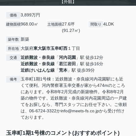
【外観】
3,899万円
価格
968.00㎡
27.6坪
4LDK
建物面積
土地面積
間取り
(91.27㎡)
新築
築年数
大阪府
東大阪市
玉串町西
１丁目
所在地
近鉄難波・奈良線
「
河内花園
」駅 徒歩12分
交通
近鉄難波・奈良線
「
若江岩田
」駅 徒歩16分
近鉄けいはんな線
「
荒本
」駅 徒歩39分
玉串町1期1号棟：近鉄難波・奈良線河内花園駅にも近
備考
くて便利。河内警察署玉串交番が家から474mのところ
にあります。令和8年2月完成の新築物件。令和8年2月
築の物件です。近鉄難波・奈良線河内花園周辺の一戸建
てをお探しなら、専門スタッフにお任せ下さい。ご依頼
は、06-6724-3322かinfo@meets-fs.co.jpから受け付け
ております。
玉串町1期1号棟のコメント(おすすめポイント)