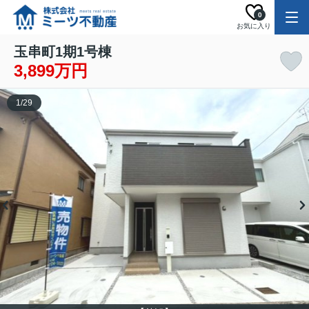
0
お気に入り
玉串町1期1号棟
3,899万円
1
/
29