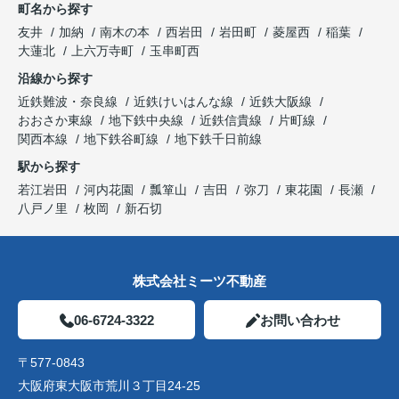
町名から探す
友井
加納
南木の本
西岩田
岩田町
菱屋西
稲葉
大蓮北
上六万寺町
玉串町西
沿線から探す
近鉄難波・奈良線
近鉄けいはんな線
近鉄大阪線
おおさか東線
地下鉄中央線
近鉄信貴線
片町線
関西本線
地下鉄谷町線
地下鉄千日前線
駅から探す
若江岩田
河内花園
瓢箪山
吉田
弥刀
東花園
長瀬
八戸ノ里
枚岡
新石切
株式会社ミーツ不動産
06-6724-3322
お問い合わせ
〒577-0843
大阪府東大阪市荒川３丁目24-25