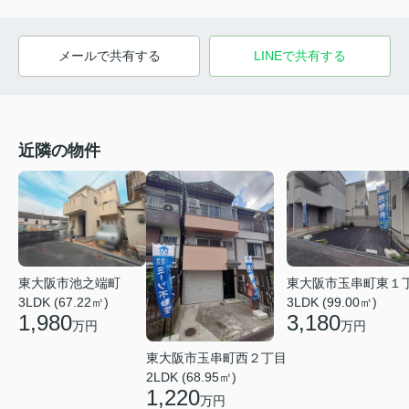
メールで共有する
LINEで共有する
近隣の物件
東大阪市池之端町
東大阪市玉串町東１
3LDK (67.22㎡)
3LDK (99.00㎡)
1,980
3,180
万円
万円
東大阪市玉串町西２丁目
2LDK (68.95㎡)
1,220
万円