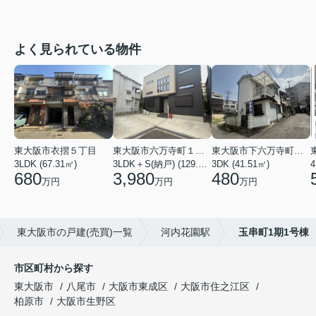
よく見られている物件
東大阪市衣摺５丁目
東大阪市六万寺町１丁目
東大阪市下六万寺町２丁目
3LDK (67.31㎡)
3LDK＋S(納戸) (129.17㎡)
3DK (41.51㎡)
4
680
3,980
480
万円
万円
万円
東大阪市の戸建(売買)一覧
河内花園駅
玉串町1期1号棟
市区町村から探す
東大阪市
八尾市
大阪市東成区
大阪市住之江区
柏原市
大阪市生野区