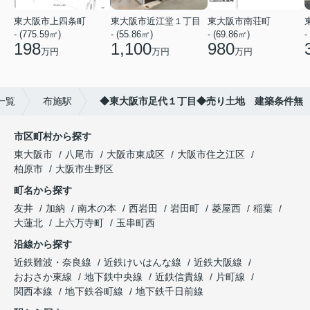
東大阪市上四条町
東大阪市近江堂１丁目
東大阪市南荘町
- (775.59㎡)
- (55.86㎡)
- (69.86㎡)
-
198
1,100
980
万円
万円
万円
一覧
布施駅
◆東大阪市足代１丁目◆売り土地 建築条件無
市区町村から探す
東大阪市
八尾市
大阪市東成区
大阪市住之江区
柏原市
大阪市生野区
町名から探す
友井
加納
南木の本
西岩田
岩田町
菱屋西
稲葉
大蓮北
上六万寺町
玉串町西
沿線から探す
近鉄難波・奈良線
近鉄けいはんな線
近鉄大阪線
おおさか東線
地下鉄中央線
近鉄信貴線
片町線
関西本線
地下鉄谷町線
地下鉄千日前線