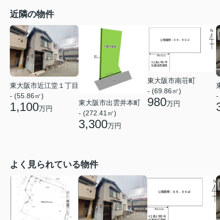
近隣の物件
東大阪市南荘町
東大阪市近江堂１丁目
- (69.86㎡)
- (55.86㎡)
-
980
東大阪市出雲井本町
万円
1,100
万円
- (272.41㎡)
3,300
万円
よく見られている物件