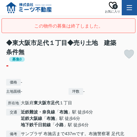
0
お気に入り
この物件の募集は終了しました。
◆東大阪市足代１丁目◆売り土地 建築
条件無
募集0
-
-
価格
-
-
土地面積
坪数
大阪府
東大阪市
足代
１丁目
所在地
近鉄難波・奈良線
「
布施
」駅 徒歩6分
交通
近鉄大阪線
「
布施
」駅 徒歩6分
地下鉄千日前線
「
小路
」駅 徒歩6分
サンプラザ 布施店まで437mです。布施警察署 足代北
備考