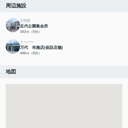
周辺施設
公民館
足代公園集会所
343ｍ（5分）
スーパー
万代 布施店(仮設店舗)
446ｍ（6分）
地図