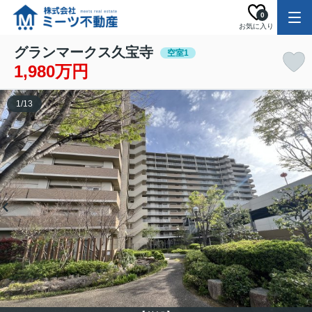
0
お気に入り
グランマークス久宝寺
空室1
1,980万円
1
/
13