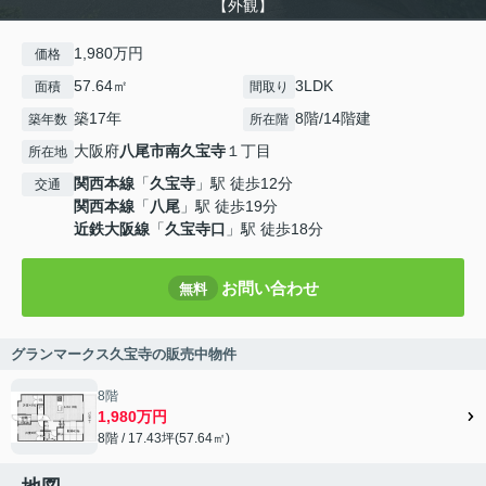
【外観】
1,980万円
価格
57.64㎡
3LDK
面積
間取り
築17年
8階/14階建
築年数
所在階
大阪府
八尾市
南久宝寺
１丁目
所在地
関西本線
「
久宝寺
」駅 徒歩12分
交通
関西本線
「
八尾
」駅 徒歩19分
近鉄大阪線
「
久宝寺口
」駅 徒歩18分
お問い合わせ
無料
グランマークス久宝寺の販売中物件
8階
1,980万円
8階 / 17.43坪(57.64㎡)