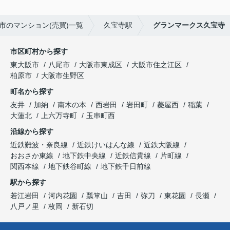
市のマンション(売買)一覧
久宝寺駅
グランマークス久宝寺
市区町村から探す
東大阪市
八尾市
大阪市東成区
大阪市住之江区
柏原市
大阪市生野区
町名から探す
友井
加納
南木の本
西岩田
岩田町
菱屋西
稲葉
大蓮北
上六万寺町
玉串町西
沿線から探す
近鉄難波・奈良線
近鉄けいはんな線
近鉄大阪線
おおさか東線
地下鉄中央線
近鉄信貴線
片町線
関西本線
地下鉄谷町線
地下鉄千日前線
駅から探す
若江岩田
河内花園
瓢箪山
吉田
弥刀
東花園
長瀬
八戸ノ里
枚岡
新石切