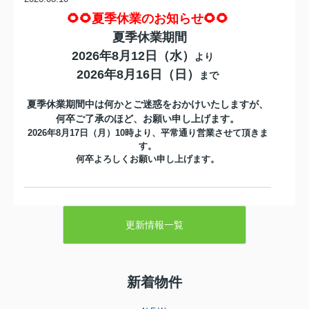
🌻🌻夏季休業のお知らせ🌻🌻
夏季休業期間
2026年8月12日（水）
より
2026年8月16日（日）
まで
夏季休業期間中は何かとご迷惑をおかけいたしますが、
何卒ご了承のほど、お願い申し上げます。
2026年8月17日（月）10時より、平常通り営業させて頂きま
す。
何卒よろしくお願い申し上げます。
2026.07.19
☆★☆成約御礼☆★☆
更新情報一覧
八尾市美園町４丁目中古一戸建をご契
約いただきました弊社をお選びいただ
き誠にありがとうございます引き続き
お引き渡しまで、ご満足いただけるよ
新着物件
うしっかりと責任を持ってサポートさ
せていただきます‼分からないこ...