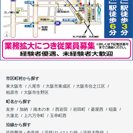
市区町村から探す
東大阪市
八尾市
大阪市東成区
大阪市住之江区
柏原市
大阪市生野区
町名から探す
友井
加納
南木の本
西岩田
岩田町
菱屋西
稲葉
大蓮北
上六万寺町
玉串町西
沿線から探す
近鉄難波・奈良線
近鉄けいはんな線
近鉄大阪線