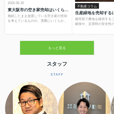
2026.06.30
不動産コラム
東大阪市の空き家売却はいくらかかる？費用や税金の内訳と負担を抑える方法
相続したまま放置している空き家の売却
都市部で農地を維持する
を考えているものの、実際にいくらかか
確保や、災害時の安全性
るのか分からず、不安を感じていません
題です。そのため、営農
か。仲介手数料や登記費用、解体費用、
税制優遇を受けられる「
残置物処分費など、目に見えない支出が
が設けられています。本
重なると、最終的に手元に残る金額のイ
緑地の基本的な仕組みか
メージがつきにくくなります。さらに、
もっと見る
よる売却手続きや注意点
譲渡所得税や住民税といった税金、空き
します。▼ 不動産売却を
家の譲渡所得の3,000万円特別控除といっ
らをクリック ▼売却査定
た制度も関わるため、しっかりと整理し
生産緑地とは生産緑地と
スタッフ
ておくことが大切です。この記事では、
内にある農地のうち、自
東大阪市で空き家を売却する際にかかり
続の必要性が認められた
やすい費用や税金の基本から、解体費補
STAFF
指定される区域です。こ
助制度などを活用して負担を軽減する方
ことで、農業以外の用途
法まで、順を追って分かりやすく解説し
されますが、その一方で
ます。読み進めていただくことで、おお
地並みの評価となり、税
よその手取り額の考...
ます。また、相続税に...