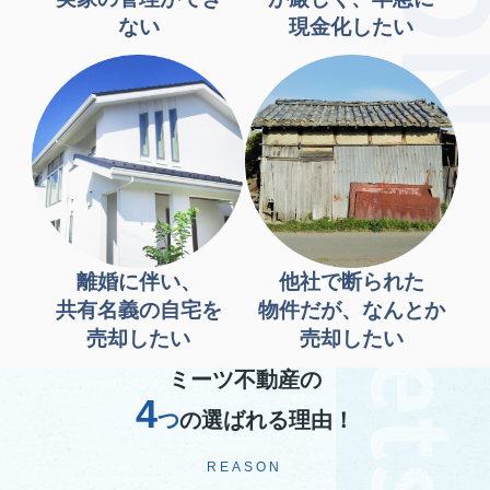
ない
現金化したい
離婚に伴い、
他社で断られた
共有名義の自宅を
物件だが、なんとか
売却したい
売却したい
ミーツ不動産の
4
つ
の選ばれる理由！
REASON