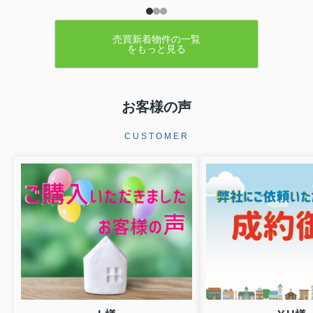
スをご契約いただきましたこの度はミ
ーツ不動産をいただき誠にありがとう
ございます。無事ご成約に至ることが
でき大変嬉しく思っております。リフ
売買新着物件の一覧
をもっと見る
ォームでお時間を頂き恐縮ではご...
お客様の声
CUSTOMER