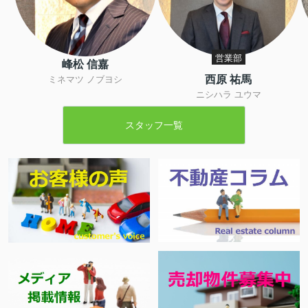
営業部
峰松 信嘉
西原 祐馬
ミネマツ ノブヨシ
ニシハラ ユウマ
スタッフ一覧