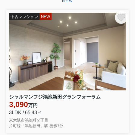
NEW
2026.07.13
☆★☆成約御礼☆★☆
中古マンション
NEW
八戸ノ里第３ガーデンハイツ分譲マン
ションをご契約いただきました弊社を
お選びいただき誠にありがとうござい
ます引き続きお引き渡しまで、ご満足
いただけるようしっかりと責任を持っ
てサポートさせていただきます‼...
2026.07.10
☆★☆成約御礼☆★☆
東大阪市衣摺５丁目 売り土地をご契
約いただきましたこの度は弊社売主の
物件をお選びいただき誠にありがとう
ございます。お引き渡しまで、ご満足
シャルマンフジ鴻池新田グランフォーラム
いただけるよう引き続きしっかりと責
任を持ってサポートさせていただ...
3,090
万円
3LDK / 65.43㎡
2026.06.29
東大阪市鴻池町２丁目
☆★☆成約御礼☆★☆
片町線「鴻池新田」駅 徒歩7分
東大阪市永和３丁目 中古テラスハウ