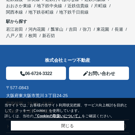
おおさか東線
地下鉄中央線
近鉄信貴線
片町線
関西本線
地下鉄谷町線
地下鉄千日前線
駅から探す
若江岩田
河内花園
瓢箪山
吉田
弥刀
東花園
長瀬
八戸ノ里
枚岡
新石切
株式会社ミーツ不動産
06-6724-3322
お問い合わせ
〒577-0843
大阪府東大阪市荒川３丁目24-25
営業時間：
10:00～19:00
当サイトでは、お客様の当サイト利用状況把握、サービス向上検討を目的と
して、クッキー（Cookie）を使用しています。
定休日：
火曜日 水曜日
詳しくは、当社の
「Cookieの取扱いについて」
をご確認ください。
閉じる
トップページ