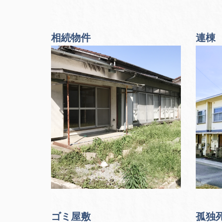
相続物件
連棟
ゴミ屋敷
孤独