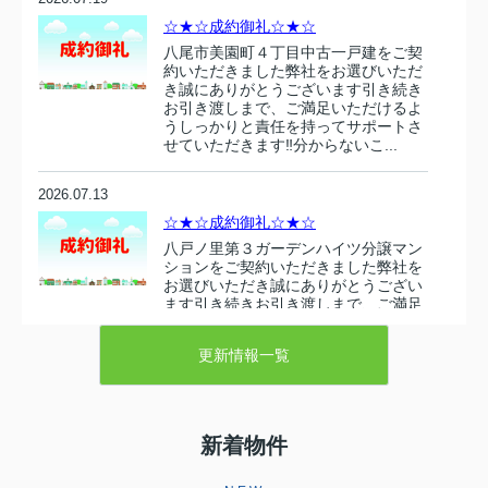
☆★☆成約御礼☆★☆
八尾市美園町４丁目中古一戸建をご契
約いただきました弊社をお選びいただ
き誠にありがとうございます引き続き
お引き渡しまで、ご満足いただけるよ
うしっかりと責任を持ってサポートさ
せていただきます‼分からないこ...
2026.07.13
☆★☆成約御礼☆★☆
八戸ノ里第３ガーデンハイツ分譲マン
ションをご契約いただきました弊社を
お選びいただき誠にありがとうござい
ます引き続きお引き渡しまで、ご満足
いただけるようしっかりと責任を持っ
てサポートさせていただきます‼...
更新情報一覧
2026.07.10
☆★☆成約御礼☆★☆
新着物件
東大阪市衣摺５丁目 売り土地をご契
約いただきましたこの度は弊社売主の
物件をお選びいただき誠にありがとう