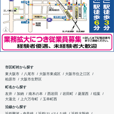
市区町村から探す
東大阪市
八尾市
大阪市東成区
大阪市住之江区
柏原市
大阪市生野区
町名から探す
友井
加納
南木の本
西岩田
岩田町
菱屋西
稲葉
大蓮北
上六万寺町
玉串町西
沿線から探す
近鉄難波・奈良線
近鉄けいはんな線
近鉄大阪線