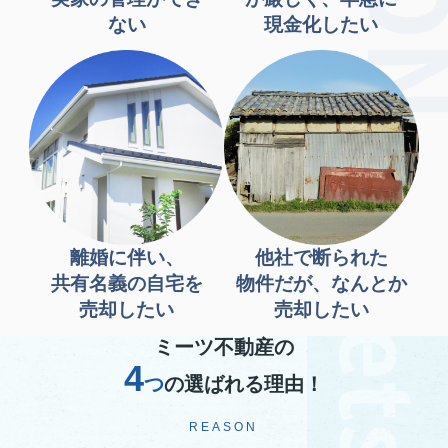
ない
現金化したい
離婚に伴い、
他社で断られた
共有名義の自宅を
物件だが、なんとか
売却したい
売却したい
ミーツ不動産の
4
つ
の選ばれる理由！
REASON