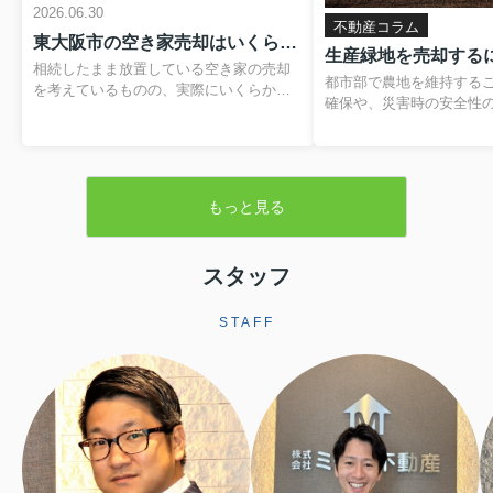
2026.06.30
不動産コラム
東大阪市の空き家売却はいくらかかる？費用や税金の内訳と負担を抑える方法
相続したまま放置している空き家の売却
都市部で農地を維持する
を考えているものの、実際にいくらかか
確保や、災害時の安全性
るのか分からず、不安を感じていません
題です。そのため、営農
か。仲介手数料や登記費用、解体費用、
税制優遇を受けられる「
残置物処分費など、目に見えない支出が
が設けられています。本
重なると、最終的に手元に残る金額のイ
緑地の基本的な仕組みか
メージがつきにくくなります。さらに、
もっと見る
よる売却手続きや注意点
譲渡所得税や住民税といった税金、空き
します。▼ 不動産売却を
家の譲渡所得の3,000万円特別控除といっ
らをクリック ▼売却査定
た制度も関わるため、しっかりと整理し
生産緑地とは生産緑地と
スタッフ
ておくことが大切です。この記事では、
内にある農地のうち、自
東大阪市で空き家を売却する際にかかり
続の必要性が認められた
やすい費用や税金の基本から、解体費補
STAFF
指定される区域です。こ
助制度などを活用して負担を軽減する方
ことで、農業以外の用途
法まで、順を追って分かりやすく解説し
されますが、その一方で
ます。読み進めていただくことで、おお
地並みの評価となり、税
よその手取り額の考...
ます。また、相続税に...