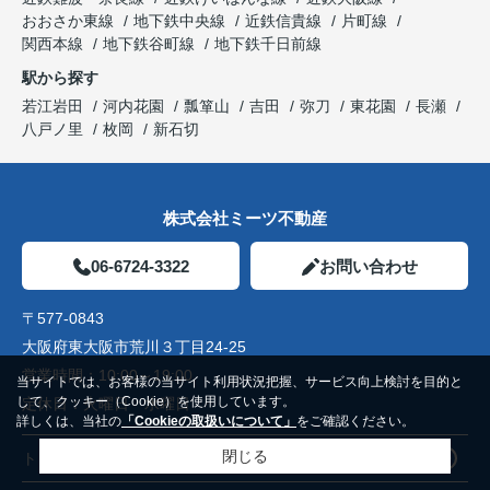
おおさか東線
地下鉄中央線
近鉄信貴線
片町線
関西本線
地下鉄谷町線
地下鉄千日前線
駅から探す
若江岩田
河内花園
瓢箪山
吉田
弥刀
東花園
長瀬
八戸ノ里
枚岡
新石切
株式会社ミーツ不動産
06-6724-3322
お問い合わせ
〒577-0843
大阪府東大阪市荒川３丁目24-25
営業時間：
10:00～19:00
当サイトでは、お客様の当サイト利用状況把握、サービス向上検討を目的と
して、クッキー（Cookie）を使用しています。
定休日：
火曜日 水曜日
詳しくは、当社の
「Cookieの取扱いについて」
をご確認ください。
閉じる
トップページ