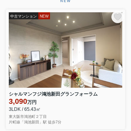
NEW
ございます。お引き渡しまで、ご満足
いただけるよう引き続きしっかりと責
任を持ってサポートさせていただ...
中古マンション
NEW
2026.06.29
☆★☆成約御礼☆★☆
東大阪市永和３丁目 中古テラスハウ
スをご契約いただきましたこの度はミ
ーツ不動産をいただき誠にありがとう
ございます。無事ご成約に至ることが
でき大変嬉しく思っております。リフ
ォームでお時間を頂き恐縮ではご...
2026.06.28
☆★☆成約御礼☆★☆
東大阪市大蓮南４丁目 中古一戸建を
シャルマンフジ鴻池新田グランフォーラム
ご契約いただきました弊社をお選びい
3,090
万円
ただき誠にありがとうございます。無
事ご成約に至ることができ大変嬉しく
3LDK / 65.43㎡
思っております。お引き渡しまでご満
東大阪市鴻池町２丁目
足いただけるよう引きつづきしっ...
片町線「鴻池新田」駅 徒歩7分