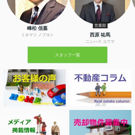
営業部
峰松 信嘉
西原 祐馬
ミネマツ ノブヨシ
ニシハラ ユウマ
スタッフ一覧