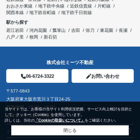
おおさか東線
地下鉄中央線
近鉄信貴線
片町線
関西本線
地下鉄谷町線
地下鉄千日前線
駅から探す
若江岩田
河内花園
瓢箪山
吉田
弥刀
東花園
長瀬
八戸ノ里
枚岡
新石切
株式会社ミーツ不動産
06-6724-3322
お問い合わせ
〒577-0843
大阪府東大阪市荒川３丁目24-25
営業時間：
10:00～19:00
当サイトでは、お客様の当サイト利用状況把握、サービス向上検討を目的と
して、クッキー（Cookie）を使用しています。
定休日：
火曜日 水曜日
詳しくは、当社の
「Cookieの取扱いについて」
をご確認ください。
閉じる
トップページ