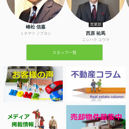
営業部
峰松 信嘉
西原 祐馬
ミネマツ ノブヨシ
ニシハラ ユウマ
スタッフ一覧