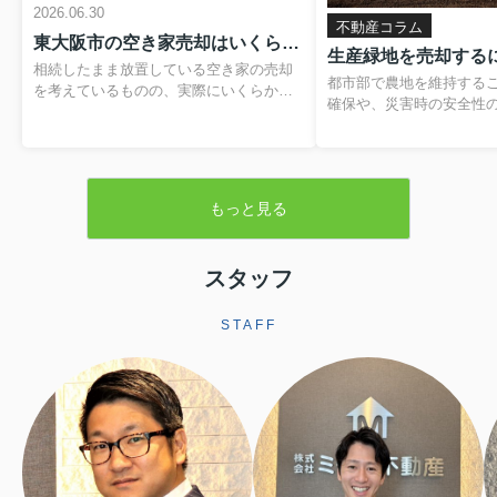
2026.06.30
不動産コラム
東大阪市の空き家売却はいくらかかる？費用や税金の内訳と負担を抑える方法
相続したまま放置している空き家の売却
都市部で農地を維持する
を考えているものの、実際にいくらかか
確保や、災害時の安全性
るのか分からず、不安を感じていません
題です。そのため、営農
か。仲介手数料や登記費用、解体費用、
税制優遇を受けられる「
残置物処分費など、目に見えない支出が
が設けられています。本
重なると、最終的に手元に残る金額のイ
緑地の基本的な仕組みか
メージがつきにくくなります。さらに、
もっと見る
よる売却手続きや注意点
譲渡所得税や住民税といった税金、空き
します。▼ 不動産売却を
家の譲渡所得の3,000万円特別控除といっ
らをクリック ▼売却査定
た制度も関わるため、しっかりと整理し
生産緑地とは生産緑地と
スタッフ
ておくことが大切です。この記事では、
内にある農地のうち、自
東大阪市で空き家を売却する際にかかり
続の必要性が認められた
やすい費用や税金の基本から、解体費補
STAFF
指定される区域です。こ
助制度などを活用して負担を軽減する方
ことで、農業以外の用途
法まで、順を追って分かりやすく解説し
されますが、その一方で
ます。読み進めていただくことで、おお
地並みの評価となり、税
よその手取り額の考...
ます。また、相続税に...