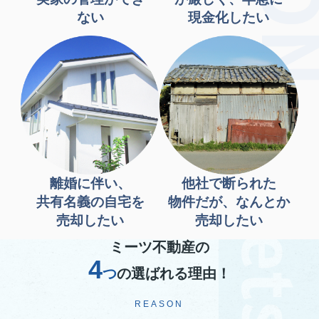
ない
現金化したい
離婚に伴い、
他社で断られた
共有名義の自宅を
物件だが、なんとか
売却したい
売却したい
ミーツ不動産の
4
つ
の選ばれる理由！
REASON