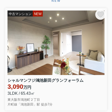
NEW
ございます。お引き渡しまで、ご満足
いただけるよう引き続きしっかりと責
任を持ってサポートさせていただ...
中古マンション
NEW
2026.06.29
☆★☆成約御礼☆★☆
東大阪市永和３丁目 中古テラスハウ
スをご契約いただきましたこの度はミ
ーツ不動産をいただき誠にありがとう
ございます。無事ご成約に至ることが
でき大変嬉しく思っております。リフ
ォームでお時間を頂き恐縮ではご...
2026.06.28
☆★☆成約御礼☆★☆
東大阪市大蓮南４丁目 中古一戸建を
シャルマンフジ鴻池新田グランフォーラム
ご契約いただきました弊社をお選びい
3,090
万円
ただき誠にありがとうございます。無
事ご成約に至ることができ大変嬉しく
3LDK / 65.43㎡
思っております。お引き渡しまでご満
東大阪市鴻池町２丁目
足いただけるよう引きつづきしっ...
片町線「鴻池新田」駅 徒歩7分