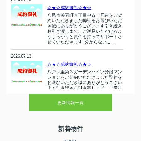
☆★☆成約御礼☆★☆
八尾市美園町４丁目中古一戸建をご契
約いただきました弊社をお選びいただ
き誠にありがとうございます引き続き
お引き渡しまで、ご満足いただけるよ
うしっかりと責任を持ってサポートさ
せていただきます‼分からないこ...
2026.07.13
☆★☆成約御礼☆★☆
八戸ノ里第３ガーデンハイツ分譲マン
ションをご契約いただきました弊社を
お選びいただき誠にありがとうござい
ます引き続きお引き渡しまで、ご満足
いただけるようしっかりと責任を持っ
てサポートさせていただきます‼...
更新情報一覧
2026.07.10
☆★☆成約御礼☆★☆
新着物件
東大阪市衣摺５丁目 売り土地をご契
約いただきましたこの度は弊社売主の
物件をお選びいただき誠にありがとう