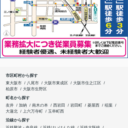
市区町村から探す
東大阪市
八尾市
大阪市東成区
大阪市住之江区
柏原市
大阪市生野区
町名から探す
友井
加納
南木の本
西岩田
岩田町
菱屋西
稲葉
大蓮北
上六万寺町
玉串町西
沿線から探す
近鉄難波・奈良線
近鉄けいはんな線
近鉄大阪線