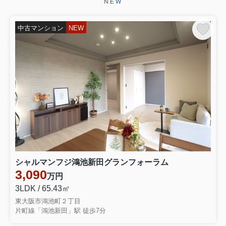
NEW
ございます。お引き渡しまで、ご満足
いただけるよう引き続きしっかりと責
任を持ってサポートさせていただ...
中古マンション
NEW
2026.06.29
☆★☆成約御礼☆★☆
東大阪市永和３丁目 中古テラスハウ
スをご契約いただきましたこの度はミ
ーツ不動産をいただき誠にありがとう
ございます。無事ご成約に至ることが
でき大変嬉しく思っております。リフ
ォームでお時間を頂き恐縮ではご...
2026.06.28
☆★☆成約御礼☆★☆
東大阪市大蓮南４丁目 中古一戸建を
シャルマンフジ鴻池新田グランフォーラム
ご契約いただきました弊社をお選びい
3,090
万円
ただき誠にありがとうございます。無
事ご成約に至ることができ大変嬉しく
3LDK / 65.43㎡
思っております。お引き渡しまでご満
東大阪市鴻池町２丁目
足いただけるよう引きつづきしっ...
片町線「鴻池新田」駅 徒歩7分