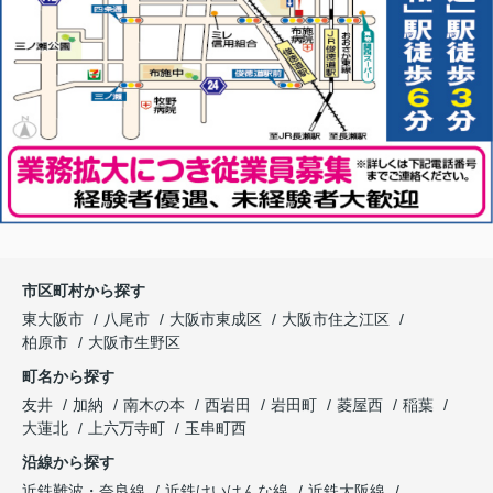
市区町村から探す
東大阪市
八尾市
大阪市東成区
大阪市住之江区
柏原市
大阪市生野区
町名から探す
友井
加納
南木の本
西岩田
岩田町
菱屋西
稲葉
大蓮北
上六万寺町
玉串町西
沿線から探す
近鉄難波・奈良線
近鉄けいはんな線
近鉄大阪線