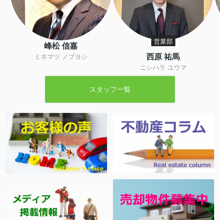
営業部
峰松 信嘉
西原 祐馬
ミネマツ ノブヨシ
ニシハラ ユウマ
スタッフ一覧