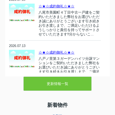
☆★☆成約御礼☆★☆
八尾市美園町４丁目中古一戸建をご契
約いただきました弊社をお選びいただ
き誠にありがとうございます引き続き
お引き渡しまで、ご満足いただけるよ
うしっかりと責任を持ってサポートさ
せていただきます‼分からないこ...
2026.07.13
☆★☆成約御礼☆★☆
八戸ノ里第３ガーデンハイツ分譲マン
ションをご契約いただきました弊社を
お選びいただき誠にありがとうござい
ます引き続きお引き渡しまで、ご満足
いただけるようしっかりと責任を持っ
てサポートさせていただきます‼...
更新情報一覧
2026.07.10
☆★☆成約御礼☆★☆
新着物件
東大阪市衣摺５丁目 売り土地をご契
約いただきましたこの度は弊社売主の
物件をお選びいただき誠にありがとう