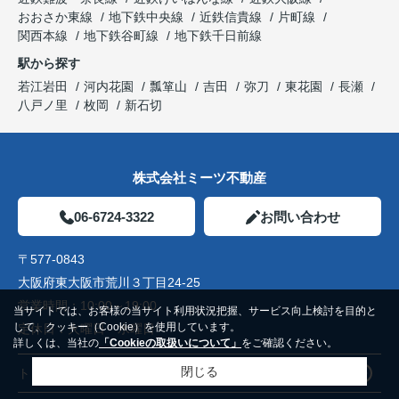
おおさか東線
地下鉄中央線
近鉄信貴線
片町線
関西本線
地下鉄谷町線
地下鉄千日前線
駅から探す
若江岩田
河内花園
瓢箪山
吉田
弥刀
東花園
長瀬
八戸ノ里
枚岡
新石切
株式会社ミーツ不動産
06-6724-3322
お問い合わせ
〒577-0843
大阪府東大阪市荒川３丁目24-25
営業時間：
10:00～19:00
当サイトでは、お客様の当サイト利用状況把握、サービス向上検討を目的と
して、クッキー（Cookie）を使用しています。
定休日：
火曜日 水曜日
詳しくは、当社の
「Cookieの取扱いについて」
をご確認ください。
閉じる
トップページ