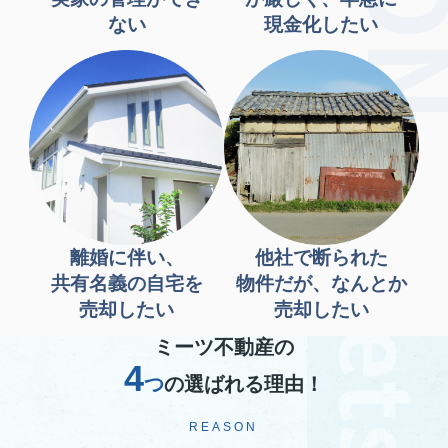
ない
現金化したい
離婚に伴い、
他社で断られた
共有名義の自宅を
物件だが、なんとか
売却したい
売却したい
ミーツ不動産の
4
つ
の選ばれる理由！
REASON