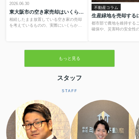
2026.06.30
不動産コラム
東大阪市の空き家売却はいくらかかる？費用や税金の内訳と負担を抑える方法
相続したまま放置している空き家の売却
都市部で農地を維持する
を考えているものの、実際にいくらかか
確保や、災害時の安全性
るのか分からず、不安を感じていません
題です。そのため、営農
か。仲介手数料や登記費用、解体費用、
税制優遇を受けられる「
残置物処分費など、目に見えない支出が
が設けられています。本
重なると、最終的に手元に残る金額のイ
緑地の基本的な仕組みか
メージがつきにくくなります。さらに、
もっと見る
よる売却手続きや注意点
譲渡所得税や住民税といった税金、空き
します。▼ 不動産売却を
家の譲渡所得の3,000万円特別控除といっ
らをクリック ▼売却査定
た制度も関わるため、しっかりと整理し
生産緑地とは生産緑地と
スタッフ
ておくことが大切です。この記事では、
内にある農地のうち、自
東大阪市で空き家を売却する際にかかり
続の必要性が認められた
やすい費用や税金の基本から、解体費補
STAFF
指定される区域です。こ
助制度などを活用して負担を軽減する方
ことで、農業以外の用途
法まで、順を追って分かりやすく解説し
されますが、その一方で
ます。読み進めていただくことで、おお
地並みの評価となり、税
よその手取り額の考...
ます。また、相続税に...