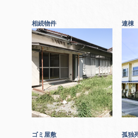
相続物件
連棟
ゴミ屋敷
孤独