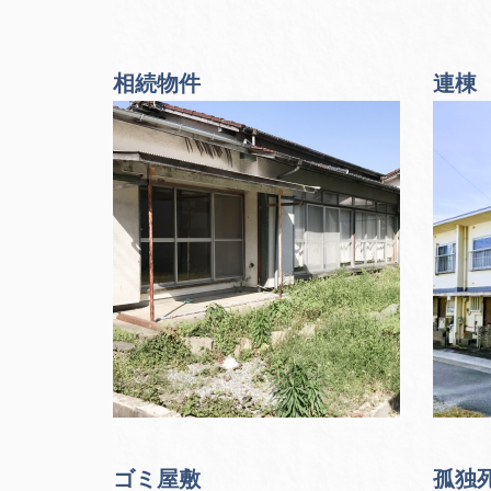
相続物件
連棟
ゴミ屋敷
孤独