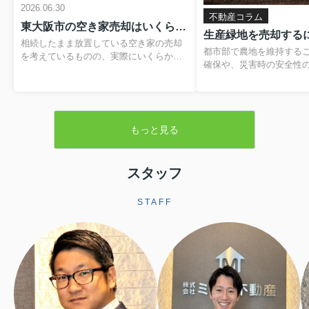
2026.06.30
不動産コラム
東大阪市の空き家売却はいくらかかる？費用や税金の内訳と負担を抑える方法
相続したまま放置している空き家の売却
都市部で農地を維持する
を考えているものの、実際にいくらかか
確保や、災害時の安全性
るのか分からず、不安を感じていません
題です。そのため、営農
か。仲介手数料や登記費用、解体費用、
税制優遇を受けられる「
残置物処分費など、目に見えない支出が
が設けられています。本
重なると、最終的に手元に残る金額のイ
緑地の基本的な仕組みか
メージがつきにくくなります。さらに、
もっと見る
よる売却手続きや注意点
譲渡所得税や住民税といった税金、空き
します。▼ 不動産売却を
家の譲渡所得の3,000万円特別控除といっ
らをクリック ▼売却査定
た制度も関わるため、しっかりと整理し
生産緑地とは生産緑地と
スタッフ
ておくことが大切です。この記事では、
内にある農地のうち、自
東大阪市で空き家を売却する際にかかり
続の必要性が認められた
やすい費用や税金の基本から、解体費補
STAFF
指定される区域です。こ
助制度などを活用して負担を軽減する方
ことで、農業以外の用途
法まで、順を追って分かりやすく解説し
されますが、その一方で
ます。読み進めていただくことで、おお
地並みの評価となり、税
よその手取り額の考...
ます。また、相続税に...