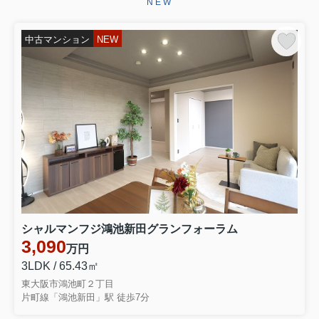
NEW
ございます。お引き渡しまで、ご満足
いただけるよう引き続きしっかりと責
任を持ってサポートさせていただ...
中古マンション
NEW
2026.06.29
☆★☆成約御礼☆★☆
東大阪市永和３丁目 中古テラスハウ
スをご契約いただきましたこの度はミ
ーツ不動産をいただき誠にありがとう
ございます。無事ご成約に至ることが
でき大変嬉しく思っております。リフ
ォームでお時間を頂き恐縮ではご...
2026.06.28
☆★☆成約御礼☆★☆
東大阪市大蓮南４丁目 中古一戸建を
シャルマンフジ鴻池新田グランフォーラム
ご契約いただきました弊社をお選びい
3,090
万円
ただき誠にありがとうございます。無
事ご成約に至ることができ大変嬉しく
3LDK / 65.43㎡
思っております。お引き渡しまでご満
東大阪市鴻池町２丁目
足いただけるよう引きつづきしっ...
片町線「鴻池新田」駅 徒歩7分