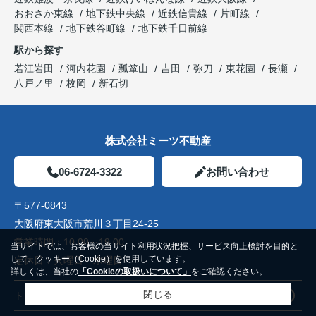
おおさか東線
地下鉄中央線
近鉄信貴線
片町線
関西本線
地下鉄谷町線
地下鉄千日前線
駅から探す
若江岩田
河内花園
瓢箪山
吉田
弥刀
東花園
長瀬
八戸ノ里
枚岡
新石切
株式会社ミーツ不動産
06-6724-3322
お問い合わせ
〒577-0843
大阪府東大阪市荒川３丁目24-25
営業時間：
10:00～19:00
当サイトでは、お客様の当サイト利用状況把握、サービス向上検討を目的と
して、クッキー（Cookie）を使用しています。
定休日：
火曜日 水曜日
詳しくは、当社の
「Cookieの取扱いについて」
をご確認ください。
閉じる
トップページ