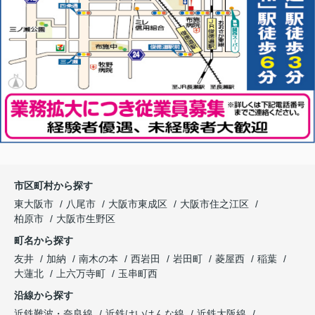
市区町村から探す
東大阪市
八尾市
大阪市東成区
大阪市住之江区
柏原市
大阪市生野区
町名から探す
友井
加納
南木の本
西岩田
岩田町
菱屋西
稲葉
大蓮北
上六万寺町
玉串町西
沿線から探す
近鉄難波・奈良線
近鉄けいはんな線
近鉄大阪線