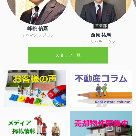
営業部
峰松 信嘉
西原 祐馬
ミネマツ ノブヨシ
ニシハラ ユウマ
スタッフ一覧