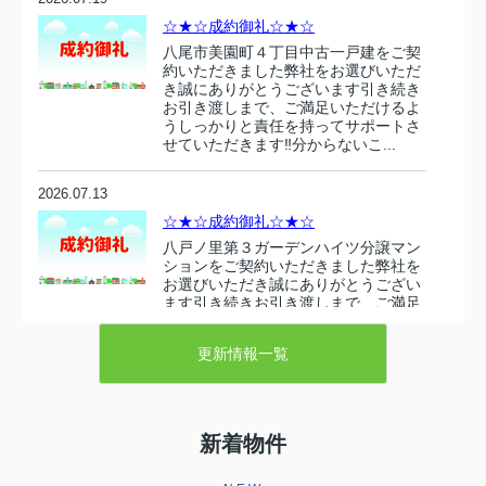
☆★☆成約御礼☆★☆
八尾市美園町４丁目中古一戸建をご契
約いただきました弊社をお選びいただ
き誠にありがとうございます引き続き
お引き渡しまで、ご満足いただけるよ
うしっかりと責任を持ってサポートさ
せていただきます‼分からないこ...
2026.07.13
☆★☆成約御礼☆★☆
八戸ノ里第３ガーデンハイツ分譲マン
ションをご契約いただきました弊社を
お選びいただき誠にありがとうござい
ます引き続きお引き渡しまで、ご満足
いただけるようしっかりと責任を持っ
てサポートさせていただきます‼...
更新情報一覧
2026.07.10
☆★☆成約御礼☆★☆
新着物件
東大阪市衣摺５丁目 売り土地をご契
約いただきましたこの度は弊社売主の
物件をお選びいただき誠にありがとう