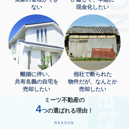
ない
現金化したい
離婚に伴い、
他社で断られた
共有名義の自宅を
物件だが、なんとか
売却したい
売却したい
ミーツ不動産の
4
つ
の選ばれる理由！
REASON