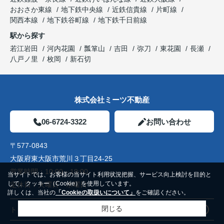
おおさか東線
地下鉄中央線
近鉄信貴線
片町線
関西本線
地下鉄谷町線
地下鉄千日前線
駅から探す
若江岩田
河内花園
瓢箪山
吉田
弥刀
東花園
長瀬
八戸ノ里
枚岡
新石切
株式会社ミーツ不動産
06-6724-3322
お問い合わせ
〒577-0843
大阪府東大阪市荒川３丁目24-25
営業時間：
10:00～19:00
当サイトでは、お客様の当サイト利用状況把握、サービス向上検討を目的と
して、クッキー（Cookie）を使用しています。
定休日：
火曜日 水曜日
詳しくは、当社の
「Cookieの取扱いについて」
をご確認ください。
閉じる
トップページ