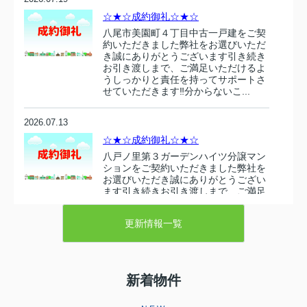
☆★☆成約御礼☆★☆
八尾市美園町４丁目中古一戸建をご契
約いただきました弊社をお選びいただ
き誠にありがとうございます引き続き
お引き渡しまで、ご満足いただけるよ
うしっかりと責任を持ってサポートさ
せていただきます‼分からないこ...
2026.07.13
☆★☆成約御礼☆★☆
八戸ノ里第３ガーデンハイツ分譲マン
ションをご契約いただきました弊社を
お選びいただき誠にありがとうござい
ます引き続きお引き渡しまで、ご満足
いただけるようしっかりと責任を持っ
てサポートさせていただきます‼...
更新情報一覧
2026.07.10
☆★☆成約御礼☆★☆
新着物件
東大阪市衣摺５丁目 売り土地をご契
約いただきましたこの度は弊社売主の
物件をお選びいただき誠にありがとう