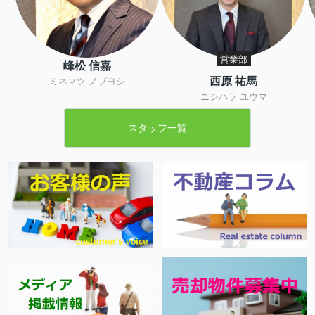
営業部
峰松 信嘉
西原 祐馬
ミネマツ ノブヨシ
ニシハラ ユウマ
スタッフ一覧