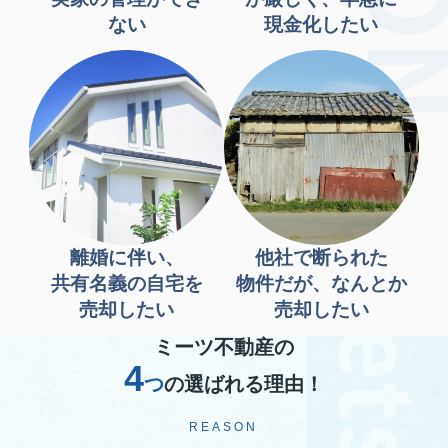
ない
現金化したい
離婚に伴い、
他社で断られた
共有名義の自宅を
物件だが、なんとか
売却したい
売却したい
ミーツ不動産の
4
つ
の選ばれる理由！
REASON