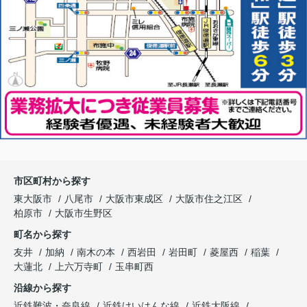
市区町村から探す
東大阪市
八尾市
大阪市東成区
大阪市住之江区
柏原市
大阪市生野区
町名から探す
友井
加納
南木の本
西岩田
岩田町
菱屋西
稲葉
大蓮北
上六万寺町
玉串町西
沿線から探す
近鉄難波・奈良線
近鉄けいはんな線
近鉄大阪線