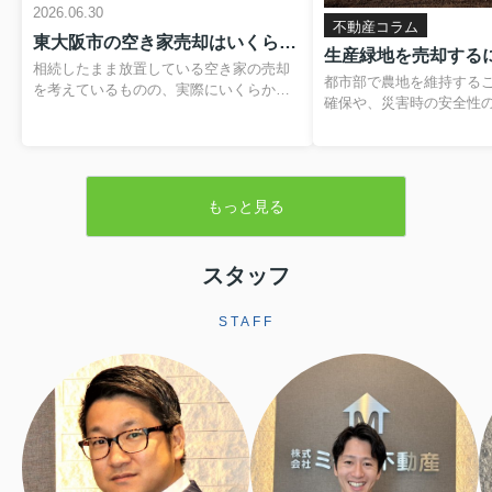
2026.06.30
不動産コラム
東大阪市の空き家売却はいくらかかる？費用や税金の内訳と負担を抑える方法
相続したまま放置している空き家の売却
都市部で農地を維持する
を考えているものの、実際にいくらかか
確保や、災害時の安全性
るのか分からず、不安を感じていません
題です。そのため、営農
か。仲介手数料や登記費用、解体費用、
税制優遇を受けられる「
残置物処分費など、目に見えない支出が
が設けられています。本
重なると、最終的に手元に残る金額のイ
緑地の基本的な仕組みか
メージがつきにくくなります。さらに、
もっと見る
よる売却手続きや注意点
譲渡所得税や住民税といった税金、空き
します。▼ 不動産売却を
家の譲渡所得の3,000万円特別控除といっ
らをクリック ▼売却査定
た制度も関わるため、しっかりと整理し
生産緑地とは生産緑地と
スタッフ
ておくことが大切です。この記事では、
内にある農地のうち、自
東大阪市で空き家を売却する際にかかり
続の必要性が認められた
やすい費用や税金の基本から、解体費補
STAFF
指定される区域です。こ
助制度などを活用して負担を軽減する方
ことで、農業以外の用途
法まで、順を追って分かりやすく解説し
されますが、その一方で
ます。読み進めていただくことで、おお
地並みの評価となり、税
よその手取り額の考...
ます。また、相続税に...