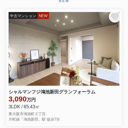
NEW
ございます。お引き渡しまで、ご満足
いただけるよう引き続きしっかりと責
任を持ってサポートさせていただ...
中古マンション
NEW
2026.06.29
☆★☆成約御礼☆★☆
東大阪市永和３丁目 中古テラスハウ
スをご契約いただきましたこの度はミ
ーツ不動産をいただき誠にありがとう
ございます。無事ご成約に至ることが
でき大変嬉しく思っております。リフ
ォームでお時間を頂き恐縮ではご...
2026.06.28
☆★☆成約御礼☆★☆
東大阪市大蓮南４丁目 中古一戸建を
シャルマンフジ鴻池新田グランフォーラム
ご契約いただきました弊社をお選びい
3,090
万円
ただき誠にありがとうございます。無
事ご成約に至ることができ大変嬉しく
3LDK / 65.43㎡
思っております。お引き渡しまでご満
東大阪市鴻池町２丁目
足いただけるよう引きつづきしっ...
片町線「鴻池新田」駅 徒歩7分