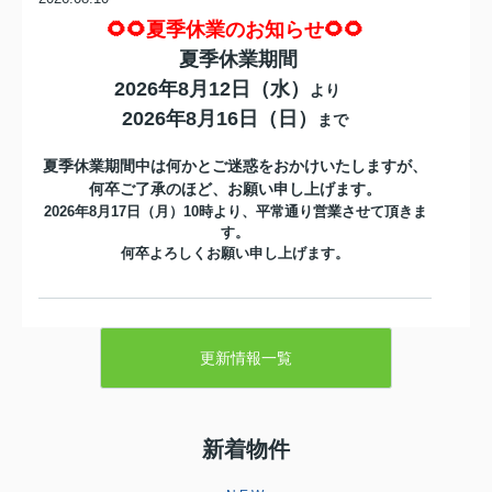
🌻🌻夏季休業のお知らせ🌻🌻
夏季休業期間
2026年8月12日（水）
より
2026年8月16日（日）
まで
夏季休業期間中は何かとご迷惑をおかけいたしますが、
何卒ご了承のほど、お願い申し上げます。
2026年8月17日（月）10時より、平常通り営業させて頂きま
す。
何卒よろしくお願い申し上げます。
2026.07.19
☆★☆成約御礼☆★☆
更新情報一覧
八尾市美園町４丁目中古一戸建をご契
約いただきました弊社をお選びいただ
き誠にありがとうございます引き続き
お引き渡しまで、ご満足いただけるよ
新着物件
うしっかりと責任を持ってサポートさ
せていただきます‼分からないこ...