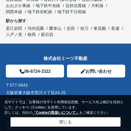
おおさか東線
地下鉄中央線
近鉄信貴線
片町線
関西本線
地下鉄谷町線
地下鉄千日前線
駅から探す
若江岩田
河内花園
瓢箪山
吉田
弥刀
東花園
長瀬
八戸ノ里
枚岡
新石切
株式会社ミーツ不動産
06-6724-3322
お問い合わせ
〒577-0843
大阪府東大阪市荒川３丁目24-25
営業時間：
10:00～19:00
当サイトでは、お客様の当サイト利用状況把握、サービス向上検討を目的と
して、クッキー（Cookie）を使用しています。
定休日：
火曜日 水曜日
詳しくは、当社の
「Cookieの取扱いについて」
をご確認ください。
閉じる
トップページ