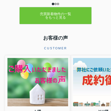
スをご契約いただきましたこの度はミ
ーツ不動産をいただき誠にありがとう
ございます。無事ご成約に至ることが
でき大変嬉しく思っております。リフ
売買新着物件の一覧
をもっと見る
ォームでお時間を頂き恐縮ではご...
お客様の声
CUSTOMER