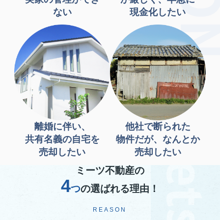
ない
現金化したい
離婚に伴い、
他社で断られた
共有名義の自宅を
物件だが、なんとか
売却したい
売却したい
ミーツ不動産の
4
つ
の選ばれる理由！
REASON