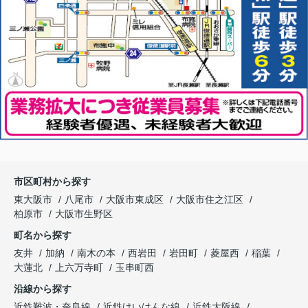
市区町村から探す
東大阪市
八尾市
大阪市東成区
大阪市住之江区
柏原市
大阪市生野区
町名から探す
友井
加納
南木の本
西岩田
岩田町
菱屋西
稲葉
大蓮北
上六万寺町
玉串町西
沿線から探す
近鉄難波・奈良線
近鉄けいはんな線
近鉄大阪線