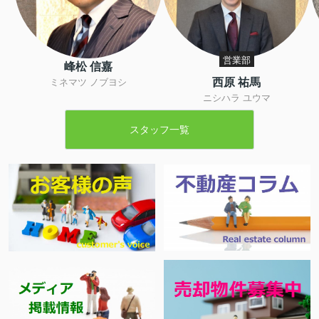
営業部
峰松 信嘉
西原 祐馬
ミネマツ ノブヨシ
ニシハラ ユウマ
スタッフ一覧