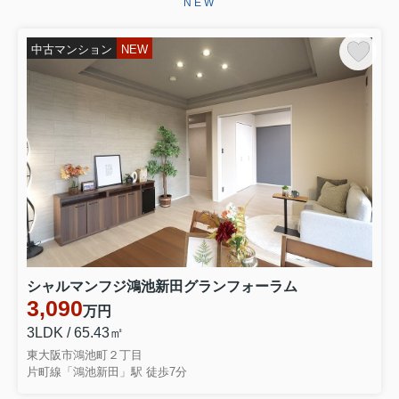
NEW
2026.07.13
☆★☆成約御礼☆★☆
中古マンション
NEW
八戸ノ里第３ガーデンハイツ分譲マン
ションをご契約いただきました弊社を
お選びいただき誠にありがとうござい
ます引き続きお引き渡しまで、ご満足
いただけるようしっかりと責任を持っ
てサポートさせていただきます‼...
2026.07.10
☆★☆成約御礼☆★☆
東大阪市衣摺５丁目 売り土地をご契
約いただきましたこの度は弊社売主の
物件をお選びいただき誠にありがとう
ございます。お引き渡しまで、ご満足
シャルマンフジ鴻池新田グランフォーラム
いただけるよう引き続きしっかりと責
任を持ってサポートさせていただ...
3,090
万円
3LDK / 65.43㎡
2026.06.29
東大阪市鴻池町２丁目
☆★☆成約御礼☆★☆
片町線「鴻池新田」駅 徒歩7分
東大阪市永和３丁目 中古テラスハウ