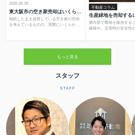
2026.06.30
不動産コラム
東大阪市の空き家売却はいくらかかる？費用や税金の内訳と負担を抑える方法
相続したまま放置している空き家の売却
都市部で農地を維持する
を考えているものの、実際にいくらかか
確保や、災害時の安全性
るのか分からず、不安を感じていません
題です。そのため、営農
か。仲介手数料や登記費用、解体費用、
税制優遇を受けられる「
残置物処分費など、目に見えない支出が
が設けられています。本
重なると、最終的に手元に残る金額のイ
緑地の基本的な仕組みか
メージがつきにくくなります。さらに、
もっと見る
よる売却手続きや注意点
譲渡所得税や住民税といった税金、空き
します。▼ 不動産売却を
家の譲渡所得の3,000万円特別控除といっ
らをクリック ▼売却査定
た制度も関わるため、しっかりと整理し
生産緑地とは生産緑地と
スタッフ
ておくことが大切です。この記事では、
内にある農地のうち、自
東大阪市で空き家を売却する際にかかり
続の必要性が認められた
やすい費用や税金の基本から、解体費補
STAFF
指定される区域です。こ
助制度などを活用して負担を軽減する方
ことで、農業以外の用途
法まで、順を追って分かりやすく解説し
されますが、その一方で
ます。読み進めていただくことで、おお
地並みの評価となり、税
よその手取り額の考...
ます。また、相続税に...