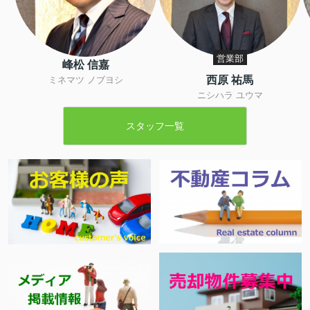
営業部
峰松 信嘉
西原 祐馬
ミネマツ ノブヨシ
ニシハラ ユウマ
スタッフ一覧