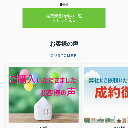
スをご契約いただきましたこの度はミ
ーツ不動産をいただき誠にありがとう
ございます。無事ご成約に至ることが
でき大変嬉しく思っております。リフ
売買新着物件の一覧
をもっと見る
ォームでお時間を頂き恐縮ではご...
お客様の声
CUSTOMER