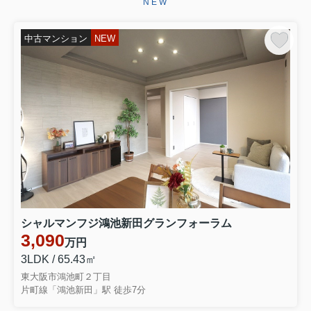
NEW
2026.07.13
☆★☆成約御礼☆★☆
中古マンション
NEW
八戸ノ里第３ガーデンハイツ分譲マン
ションをご契約いただきました弊社を
お選びいただき誠にありがとうござい
ます引き続きお引き渡しまで、ご満足
いただけるようしっかりと責任を持っ
てサポートさせていただきます‼...
2026.07.10
☆★☆成約御礼☆★☆
東大阪市衣摺５丁目 売り土地をご契
約いただきましたこの度は弊社売主の
物件をお選びいただき誠にありがとう
ございます。お引き渡しまで、ご満足
シャルマンフジ鴻池新田グランフォーラム
いただけるよう引き続きしっかりと責
任を持ってサポートさせていただ...
3,090
万円
3LDK / 65.43㎡
2026.06.29
東大阪市鴻池町２丁目
☆★☆成約御礼☆★☆
片町線「鴻池新田」駅 徒歩7分
東大阪市永和３丁目 中古テラスハウ