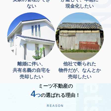
ない
現金化したい
離婚に伴い、
他社で断られた
共有名義の自宅を
物件だが、なんとか
売却したい
売却したい
ミーツ不動産の
4
つ
の選ばれる理由！
REASON