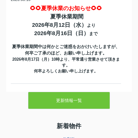
🌻🌻夏季休業のお知らせ🌻🌻
夏季休業期間
2026年8月12日（水）
より
2026年8月16日（日）
まで
夏季休業期間中は何かとご迷惑をおかけいたしますが、
何卒ご了承のほど、お願い申し上げます。
2026年8月17日（月）10時より、平常通り営業させて頂きま
す。
何卒よろしくお願い申し上げます。
2026.07.19
☆★☆成約御礼☆★☆
更新情報一覧
八尾市美園町４丁目中古一戸建をご契
約いただきました弊社をお選びいただ
き誠にありがとうございます引き続き
お引き渡しまで、ご満足いただけるよ
新着物件
うしっかりと責任を持ってサポートさ
せていただきます‼分からないこ...