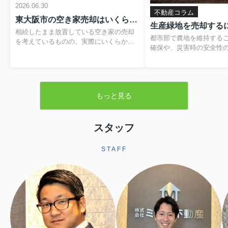
2026.06.30
不動産コラム
東大阪市の空き家売却はいくらかかる？費用や税金の内訳と負担を抑える方法
相続したまま放置している空き家の売却
都市部で農地を維持する
を考えているものの、実際にいくらかか
確保や、災害時の安全性
るのか分からず、不安を感じていません
題です。そのため、営農
か。仲介手数料や登記費用、解体費用、
税制優遇を受けられる「
残置物処分費など、目に見えない支出が
が設けられています。本
重なると、最終的に手元に残る金額のイ
緑地の基本的な仕組みか
メージがつきにくくなります。さらに、
もっと見る
よる売却手続きや注意点
譲渡所得税や住民税といった税金、空き
します。▼ 不動産売却を
家の譲渡所得の3,000万円特別控除といっ
らをクリック ▼売却査定
た制度も関わるため、しっかりと整理し
生産緑地とは生産緑地と
スタッフ
ておくことが大切です。この記事では、
内にある農地のうち、自
東大阪市で空き家を売却する際にかかり
続の必要性が認められた
やすい費用や税金の基本から、解体費補
STAFF
指定される区域です。こ
助制度などを活用して負担を軽減する方
ことで、農業以外の用途
法まで、順を追って分かりやすく解説し
されますが、その一方で
ます。読み進めていただくことで、おお
地並みの評価となり、税
よその手取り額の考...
ます。また、相続税に...