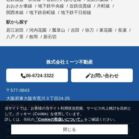
おおさか東線
地下鉄中央線
近鉄信貴線
片町線
関西本線
地下鉄谷町線
地下鉄千日前線
駅から探す
若江岩田
河内花園
瓢箪山
吉田
弥刀
東花園
長瀬
八戸ノ里
枚岡
新石切
株式会社ミーツ不動産
06-6724-3322
お問い合わせ
〒577-0843
大阪府東大阪市荒川３丁目24-25
営業時間：
10:00～19:00
当サイトでは、お客様の当サイト利用状況把握、サービス向上検討を目的と
して、クッキー（Cookie）を使用しています。
定休日：
火曜日 水曜日
詳しくは、当社の
「Cookieの取扱いについて」
をご確認ください。
閉じる
トップページ