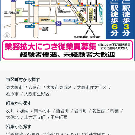
市区町村から探す
東大阪市
八尾市
大阪市東成区
大阪市住之江区
柏原市
大阪市生野区
町名から探す
友井
加納
南木の本
西岩田
岩田町
菱屋西
稲葉
大蓮北
上六万寺町
玉串町西
沿線から探す
近鉄難波・奈良線
近鉄けいはんな線
近鉄大阪線