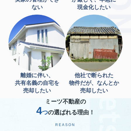
ない
現金化したい
離婚に伴い、
他社で断られた
共有名義の自宅を
物件だが、なんとか
売却したい
売却したい
ミーツ不動産の
4
つ
の選ばれる理由！
REASON