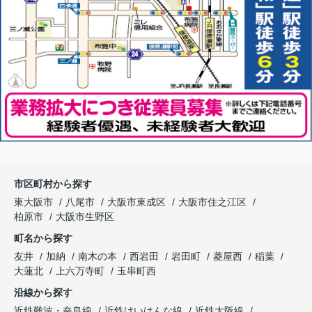
市区町村から探す
東大阪市
八尾市
大阪市東成区
大阪市住之江区
柏原市
大阪市生野区
町名から探す
友井
加納
南木の本
西岩田
岩田町
菱屋西
稲葉
大蓮北
上六万寺町
玉串町西
沿線から探す
近鉄難波・奈良線
近鉄けいはんな線
近鉄大阪線