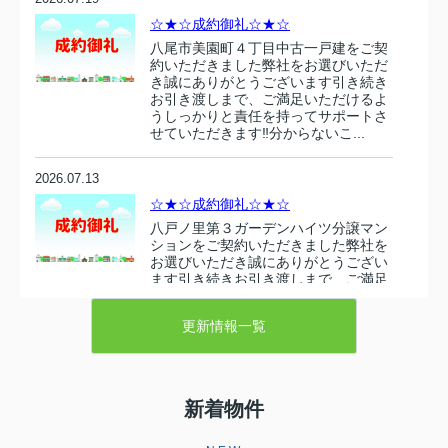
☆★☆成約御礼☆★☆
八尾市美園町４丁目中古一戸建をご契
約いただきました弊社をお選びいただ
き誠にありがとうございます引き続き
お引き渡しまで、ご満足いただけるよ
うしっかりと責任を持ってサポートさ
せていただきます‼分からないこ...
2026.07.13
☆★☆成約御礼☆★☆
八戸ノ里第３ガーデンハイツ分譲マン
ションをご契約いただきました弊社を
お選びいただき誠にありがとうござい
ます引き続きお引き渡しまで、ご満足
いただけるようしっかりと責任を持っ
てサポートさせていただきます‼...
更新情報一覧
2026.07.10
☆★☆成約御礼☆★☆
新着物件
東大阪市衣摺５丁目 売り土地をご契
約いただきましたこの度は弊社売主の
物件をお選びいただき誠にありがとう