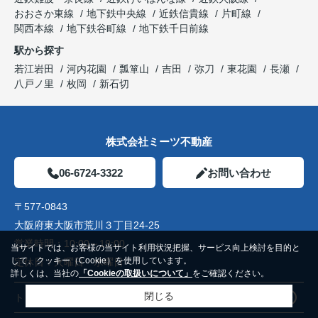
おおさか東線
地下鉄中央線
近鉄信貴線
片町線
関西本線
地下鉄谷町線
地下鉄千日前線
駅から探す
若江岩田
河内花園
瓢箪山
吉田
弥刀
東花園
長瀬
八戸ノ里
枚岡
新石切
株式会社ミーツ不動産
06-6724-3322
お問い合わせ
〒577-0843
大阪府東大阪市荒川３丁目24-25
営業時間：
10:00～19:00
当サイトでは、お客様の当サイト利用状況把握、サービス向上検討を目的と
して、クッキー（Cookie）を使用しています。
定休日：
火曜日 水曜日
詳しくは、当社の
「Cookieの取扱いについて」
をご確認ください。
閉じる
トップページ