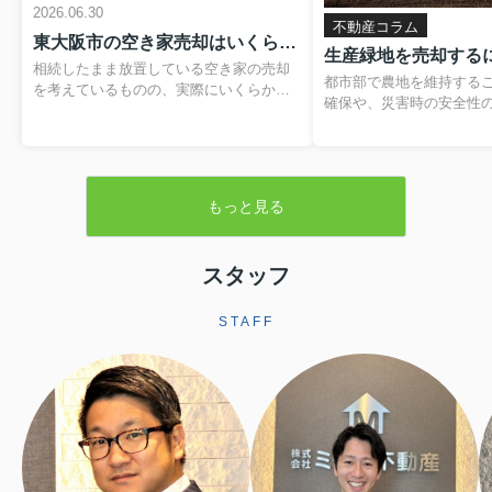
2026.06.30
不動産コラム
東大阪市の空き家売却はいくらかかる？費用や税金の内訳と負担を抑える方法
相続したまま放置している空き家の売却
都市部で農地を維持する
を考えているものの、実際にいくらかか
確保や、災害時の安全性
るのか分からず、不安を感じていません
題です。そのため、営農
か。仲介手数料や登記費用、解体費用、
税制優遇を受けられる「
残置物処分費など、目に見えない支出が
が設けられています。本
重なると、最終的に手元に残る金額のイ
緑地の基本的な仕組みか
メージがつきにくくなります。さらに、
もっと見る
よる売却手続きや注意点
譲渡所得税や住民税といった税金、空き
します。▼ 不動産売却を
家の譲渡所得の3,000万円特別控除といっ
らをクリック ▼売却査定
た制度も関わるため、しっかりと整理し
生産緑地とは生産緑地と
スタッフ
ておくことが大切です。この記事では、
内にある農地のうち、自
東大阪市で空き家を売却する際にかかり
続の必要性が認められた
やすい費用や税金の基本から、解体費補
STAFF
指定される区域です。こ
助制度などを活用して負担を軽減する方
ことで、農業以外の用途
法まで、順を追って分かりやすく解説し
されますが、その一方で
ます。読み進めていただくことで、おお
地並みの評価となり、税
よその手取り額の考...
ます。また、相続税に...