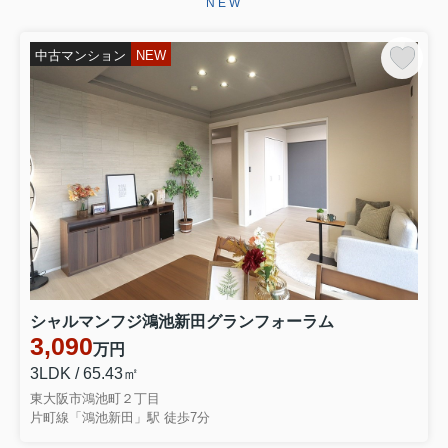
NEW
ございます。お引き渡しまで、ご満足
いただけるよう引き続きしっかりと責
任を持ってサポートさせていただ...
中古マンション
NEW
2026.06.29
☆★☆成約御礼☆★☆
東大阪市永和３丁目 中古テラスハウ
スをご契約いただきましたこの度はミ
ーツ不動産をいただき誠にありがとう
ございます。無事ご成約に至ることが
でき大変嬉しく思っております。リフ
ォームでお時間を頂き恐縮ではご...
2026.06.28
☆★☆成約御礼☆★☆
東大阪市大蓮南４丁目 中古一戸建を
シャルマンフジ鴻池新田グランフォーラム
ご契約いただきました弊社をお選びい
3,090
万円
ただき誠にありがとうございます。無
事ご成約に至ることができ大変嬉しく
3LDK / 65.43㎡
思っております。お引き渡しまでご満
東大阪市鴻池町２丁目
足いただけるよう引きつづきしっ...
片町線「鴻池新田」駅 徒歩7分