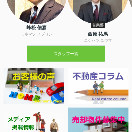
営業部
峰松 信嘉
西原 祐馬
ミネマツ ノブヨシ
ニシハラ ユウマ
スタッフ一覧