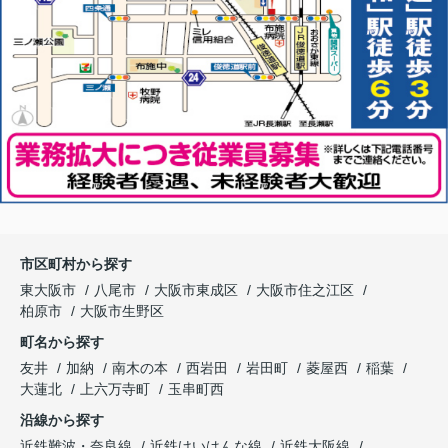
市区町村から探す
東大阪市
八尾市
大阪市東成区
大阪市住之江区
柏原市
大阪市生野区
町名から探す
友井
加納
南木の本
西岩田
岩田町
菱屋西
稲葉
大蓮北
上六万寺町
玉串町西
沿線から探す
近鉄難波・奈良線
近鉄けいはんな線
近鉄大阪線