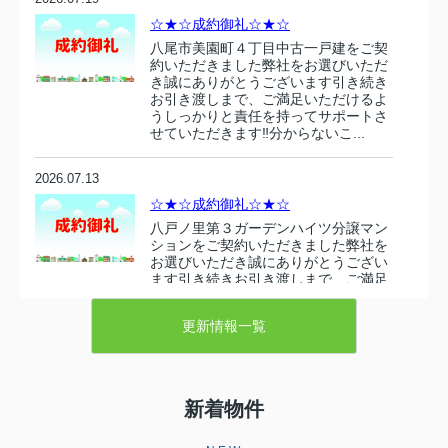
☆★☆成約御礼☆★☆
八尾市美園町４丁目中古一戸建をご契
約いただきました弊社をお選びいただ
き誠にありがとうございます引き続き
お引き渡しまで、ご満足いただけるよ
うしっかりと責任を持ってサポートさ
せていただきます‼分からないこ...
2026.07.13
☆★☆成約御礼☆★☆
八戸ノ里第３ガーデンハイツ分譲マン
ションをご契約いただきました弊社を
お選びいただき誠にありがとうござい
ます引き続きお引き渡しまで、ご満足
いただけるようしっかりと責任を持っ
てサポートさせていただきます‼...
更新情報一覧
2026.07.10
☆★☆成約御礼☆★☆
新着物件
東大阪市衣摺５丁目 売り土地をご契
約いただきましたこの度は弊社売主の
物件をお選びいただき誠にありがとう