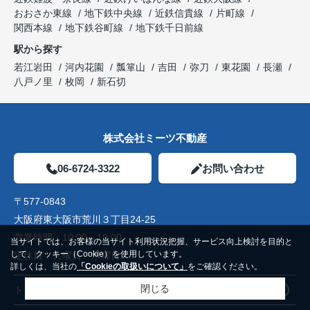
おおさか東線
地下鉄中央線
近鉄信貴線
片町線
関西本線
地下鉄谷町線
地下鉄千日前線
駅から探す
若江岩田
河内花園
瓢箪山
吉田
弥刀
東花園
長瀬
八戸ノ里
枚岡
新石切
株式会社ミーツ不動産
06-6724-3322
お問い合わせ
〒577-0843
大阪府東大阪市荒川３丁目24-25
営業時間：
10:00～19:00
当サイトでは、お客様の当サイト利用状況把握、サービス向上検討を目的と
して、クッキー（Cookie）を使用しています。
定休日：
火曜日 水曜日
詳しくは、当社の
「Cookieの取扱いについて」
をご確認ください。
閉じる
トップページ