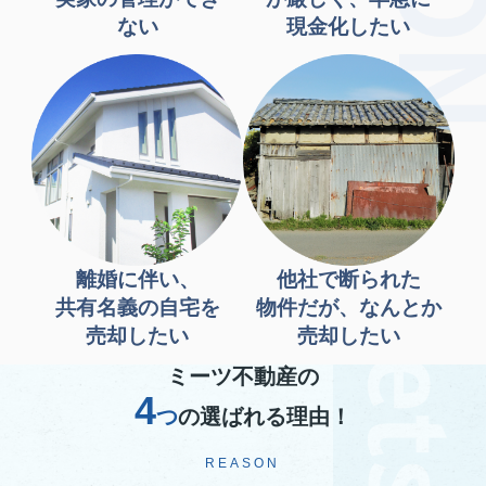
ない
現金化したい
離婚に伴い、
他社で断られた
共有名義の自宅を
物件だが、なんとか
売却したい
売却したい
ミーツ不動産の
4
つ
の選ばれる理由！
REASON