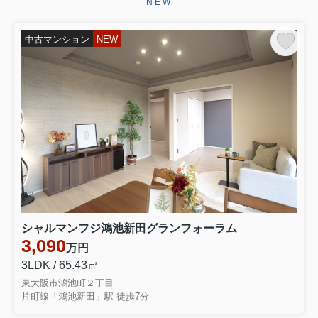
NEW
ございます。お引き渡しまで、ご満足
いただけるよう引き続きしっかりと責
任を持ってサポートさせていただ...
中古マンション
NEW
2026.06.29
☆★☆成約御礼☆★☆
東大阪市永和３丁目 中古テラスハウ
スをご契約いただきましたこの度はミ
ーツ不動産をいただき誠にありがとう
ございます。無事ご成約に至ることが
でき大変嬉しく思っております。リフ
ォームでお時間を頂き恐縮ではご...
2026.06.28
☆★☆成約御礼☆★☆
東大阪市大蓮南４丁目 中古一戸建を
シャルマンフジ鴻池新田グランフォーラム
ご契約いただきました弊社をお選びい
3,090
万円
ただき誠にありがとうございます。無
事ご成約に至ることができ大変嬉しく
3LDK / 65.43㎡
思っております。お引き渡しまでご満
東大阪市鴻池町２丁目
足いただけるよう引きつづきしっ...
片町線「鴻池新田」駅 徒歩7分