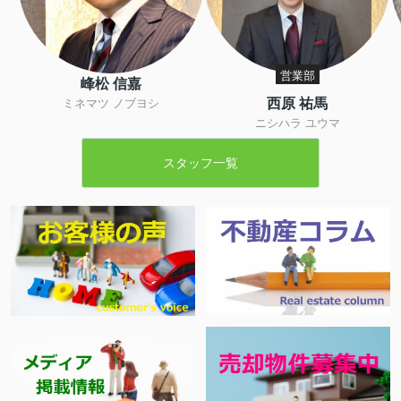
営業部
峰松 信嘉
西原 祐馬
ミネマツ ノブヨシ
ニシハラ ユウマ
スタッフ一覧