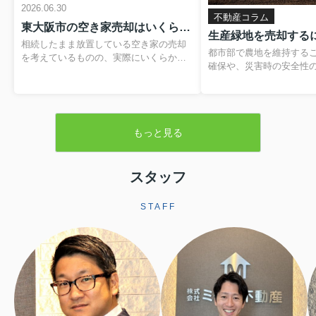
2026.06.30
不動産コラム
東大阪市の空き家売却はいくらかかる？費用や税金の内訳と負担を抑える方法
相続したまま放置している空き家の売却
都市部で農地を維持する
を考えているものの、実際にいくらかか
確保や、災害時の安全性
るのか分からず、不安を感じていません
題です。そのため、営農
か。仲介手数料や登記費用、解体費用、
税制優遇を受けられる「
残置物処分費など、目に見えない支出が
が設けられています。本
重なると、最終的に手元に残る金額のイ
緑地の基本的な仕組みか
メージがつきにくくなります。さらに、
もっと見る
よる売却手続きや注意点
譲渡所得税や住民税といった税金、空き
します。▼ 不動産売却を
家の譲渡所得の3,000万円特別控除といっ
らをクリック ▼売却査定
た制度も関わるため、しっかりと整理し
生産緑地とは生産緑地と
スタッフ
ておくことが大切です。この記事では、
内にある農地のうち、自
東大阪市で空き家を売却する際にかかり
続の必要性が認められた
やすい費用や税金の基本から、解体費補
STAFF
指定される区域です。こ
助制度などを活用して負担を軽減する方
ことで、農業以外の用途
法まで、順を追って分かりやすく解説し
されますが、その一方で
ます。読み進めていただくことで、おお
地並みの評価となり、税
よその手取り額の考...
ます。また、相続税に...