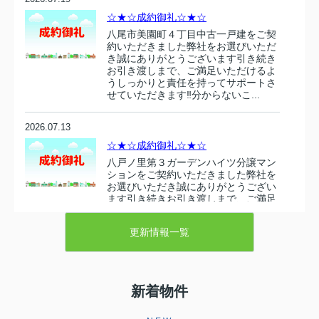
☆★☆成約御礼☆★☆
八尾市美園町４丁目中古一戸建をご契
約いただきました弊社をお選びいただ
き誠にありがとうございます引き続き
お引き渡しまで、ご満足いただけるよ
うしっかりと責任を持ってサポートさ
せていただきます‼分からないこ...
2026.07.13
☆★☆成約御礼☆★☆
八戸ノ里第３ガーデンハイツ分譲マン
ションをご契約いただきました弊社を
お選びいただき誠にありがとうござい
ます引き続きお引き渡しまで、ご満足
いただけるようしっかりと責任を持っ
てサポートさせていただきます‼...
更新情報一覧
2026.07.10
☆★☆成約御礼☆★☆
新着物件
東大阪市衣摺５丁目 売り土地をご契
約いただきましたこの度は弊社売主の
物件をお選びいただき誠にありがとう