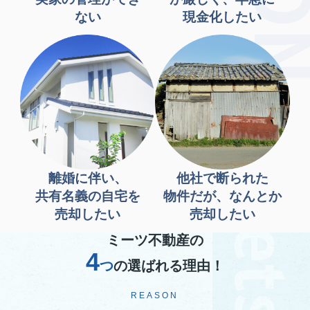
ない
現金化したい
離婚に伴い、
他社で断られた
共有名義の自宅を
物件だが、なんとか
売却したい
売却したい
ミーツ不動産の
4
つ
の選ばれる理由！
REASON