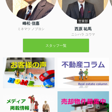
営業部
峰松 信嘉
西原 祐馬
ミネマツ ノブヨシ
ニシハラ ユウマ
スタッフ一覧