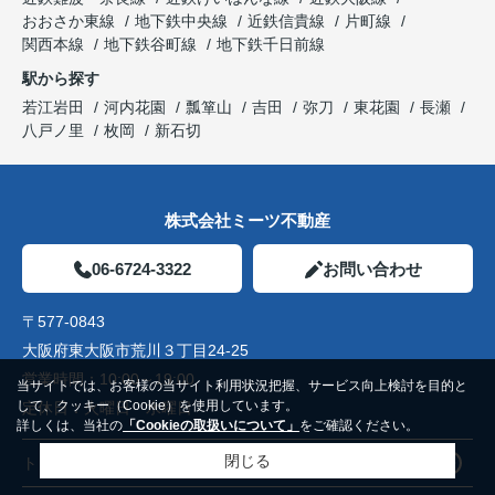
おおさか東線
地下鉄中央線
近鉄信貴線
片町線
関西本線
地下鉄谷町線
地下鉄千日前線
駅から探す
若江岩田
河内花園
瓢箪山
吉田
弥刀
東花園
長瀬
八戸ノ里
枚岡
新石切
株式会社ミーツ不動産
06-6724-3322
お問い合わせ
〒577-0843
大阪府東大阪市荒川３丁目24-25
営業時間：
10:00～19:00
当サイトでは、お客様の当サイト利用状況把握、サービス向上検討を目的と
して、クッキー（Cookie）を使用しています。
定休日：
火曜日 水曜日
詳しくは、当社の
「Cookieの取扱いについて」
をご確認ください。
閉じる
トップページ