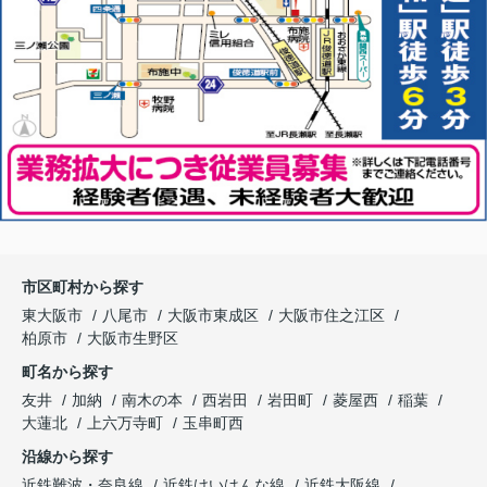
市区町村から探す
東大阪市
八尾市
大阪市東成区
大阪市住之江区
柏原市
大阪市生野区
町名から探す
友井
加納
南木の本
西岩田
岩田町
菱屋西
稲葉
大蓮北
上六万寺町
玉串町西
沿線から探す
近鉄難波・奈良線
近鉄けいはんな線
近鉄大阪線