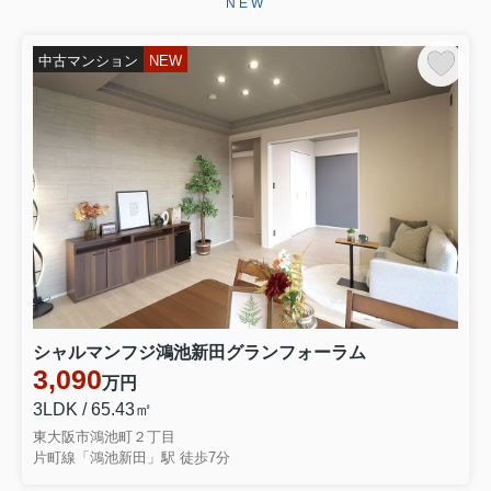
NEW
ございます。お引き渡しまで、ご満足
いただけるよう引き続きしっかりと責
任を持ってサポートさせていただ...
中古マンション
NEW
2026.06.29
☆★☆成約御礼☆★☆
東大阪市永和３丁目 中古テラスハウ
スをご契約いただきましたこの度はミ
ーツ不動産をいただき誠にありがとう
ございます。無事ご成約に至ることが
でき大変嬉しく思っております。リフ
ォームでお時間を頂き恐縮ではご...
2026.06.28
☆★☆成約御礼☆★☆
東大阪市大蓮南４丁目 中古一戸建を
シャルマンフジ鴻池新田グランフォーラム
ご契約いただきました弊社をお選びい
3,090
万円
ただき誠にありがとうございます。無
事ご成約に至ることができ大変嬉しく
3LDK / 65.43㎡
思っております。お引き渡しまでご満
東大阪市鴻池町２丁目
足いただけるよう引きつづきしっ...
片町線「鴻池新田」駅 徒歩7分