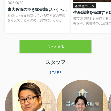
2026.06.30
不動産コラム
東大阪市の空き家売却はいくらかかる？費用や税金の内訳と負担を抑える方法
相続したまま放置している空き家の売却
都市部で農地を維持する
を考えているものの、実際にいくらかか
確保や、災害時の安全性
るのか分からず、不安を感じていません
題です。そのため、営農
か。仲介手数料や登記費用、解体費用、
税制優遇を受けられる「
残置物処分費など、目に見えない支出が
が設けられています。本
重なると、最終的に手元に残る金額のイ
緑地の基本的な仕組みか
メージがつきにくくなります。さらに、
もっと見る
よる売却手続きや注意点
譲渡所得税や住民税といった税金、空き
します。▼ 不動産売却を
家の譲渡所得の3,000万円特別控除といっ
らをクリック ▼売却査定
た制度も関わるため、しっかりと整理し
生産緑地とは生産緑地と
スタッフ
ておくことが大切です。この記事では、
内にある農地のうち、自
東大阪市で空き家を売却する際にかかり
続の必要性が認められた
やすい費用や税金の基本から、解体費補
STAFF
指定される区域です。こ
助制度などを活用して負担を軽減する方
ことで、農業以外の用途
法まで、順を追って分かりやすく解説し
されますが、その一方で
ます。読み進めていただくことで、おお
地並みの評価となり、税
よその手取り額の考...
ます。また、相続税に...