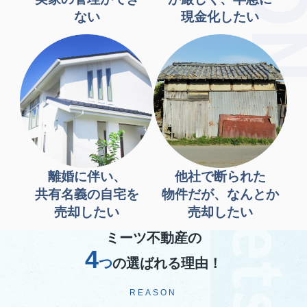
ない
現金化したい
離婚に伴い、
他社で断られた
共有名義の自宅を
物件だが、なんとか
売却したい
売却したい
ミーツ不動産の
4
つ
の選ばれる理由！
REASON