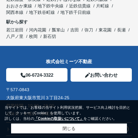
おおさか東線
地下鉄中央線
近鉄信貴線
片町線
関西本線
地下鉄谷町線
地下鉄千日前線
駅から探す
若江岩田
河内花園
瓢箪山
吉田
弥刀
東花園
長瀬
八戸ノ里
枚岡
新石切
株式会社ミーツ不動産
06-6724-3322
お問い合わせ
〒577-0843
大阪府東大阪市荒川３丁目24-25
営業時間：
10:00～19:00
当サイトでは、お客様の当サイト利用状況把握、サービス向上検討を目的と
して、クッキー（Cookie）を使用しています。
定休日：
火曜日 水曜日
詳しくは、当社の
「Cookieの取扱いについて」
をご確認ください。
閉じる
トップページ