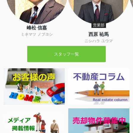
営業部
峰松 信嘉
西原 祐馬
ミネマツ ノブヨシ
ニシハラ ユウマ
スタッフ一覧