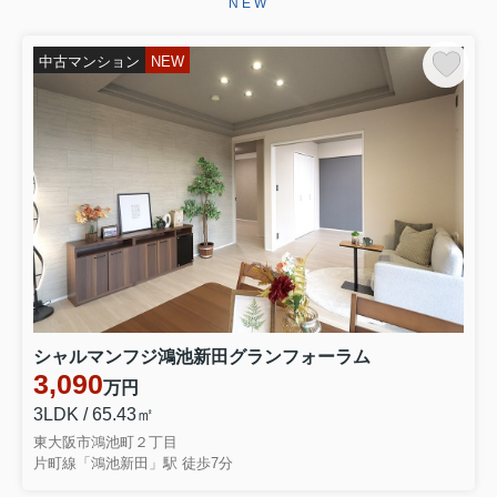
NEW
ございます。お引き渡しまで、ご満足
いただけるよう引き続きしっかりと責
任を持ってサポートさせていただ...
中古マンション
NEW
2026.06.29
☆★☆成約御礼☆★☆
東大阪市永和３丁目 中古テラスハウ
スをご契約いただきましたこの度はミ
ーツ不動産をいただき誠にありがとう
ございます。無事ご成約に至ることが
でき大変嬉しく思っております。リフ
ォームでお時間を頂き恐縮ではご...
2026.06.28
☆★☆成約御礼☆★☆
東大阪市大蓮南４丁目 中古一戸建を
シャルマンフジ鴻池新田グランフォーラム
ご契約いただきました弊社をお選びい
3,090
万円
ただき誠にありがとうございます。無
事ご成約に至ることができ大変嬉しく
3LDK / 65.43㎡
思っております。お引き渡しまでご満
東大阪市鴻池町２丁目
足いただけるよう引きつづきしっ...
片町線「鴻池新田」駅 徒歩7分