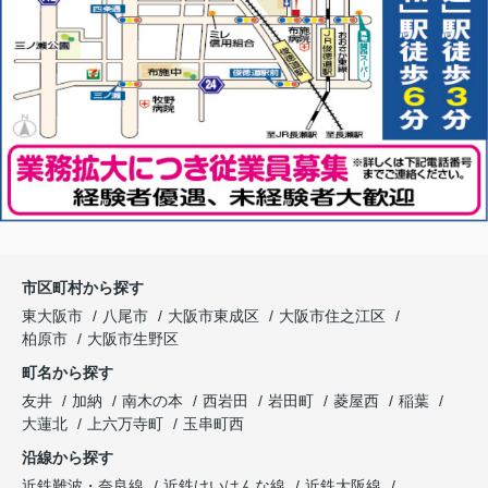
市区町村から探す
東大阪市
八尾市
大阪市東成区
大阪市住之江区
柏原市
大阪市生野区
町名から探す
友井
加納
南木の本
西岩田
岩田町
菱屋西
稲葉
大蓮北
上六万寺町
玉串町西
沿線から探す
近鉄難波・奈良線
近鉄けいはんな線
近鉄大阪線