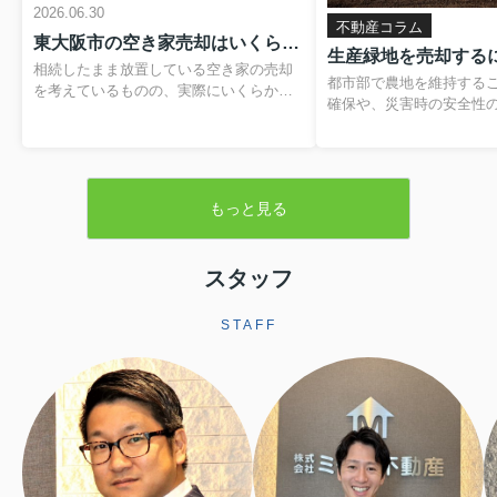
2026.06.30
不動産コラム
東大阪市の空き家売却はいくらかかる？費用や税金の内訳と負担を抑える方法
相続したまま放置している空き家の売却
都市部で農地を維持する
を考えているものの、実際にいくらかか
確保や、災害時の安全性
るのか分からず、不安を感じていません
題です。そのため、営農
か。仲介手数料や登記費用、解体費用、
税制優遇を受けられる「
残置物処分費など、目に見えない支出が
が設けられています。本
重なると、最終的に手元に残る金額のイ
緑地の基本的な仕組みか
メージがつきにくくなります。さらに、
もっと見る
よる売却手続きや注意点
譲渡所得税や住民税といった税金、空き
します。▼ 不動産売却を
家の譲渡所得の3,000万円特別控除といっ
らをクリック ▼売却査定
た制度も関わるため、しっかりと整理し
生産緑地とは生産緑地と
スタッフ
ておくことが大切です。この記事では、
内にある農地のうち、自
東大阪市で空き家を売却する際にかかり
続の必要性が認められた
やすい費用や税金の基本から、解体費補
STAFF
指定される区域です。こ
助制度などを活用して負担を軽減する方
ことで、農業以外の用途
法まで、順を追って分かりやすく解説し
されますが、その一方で
ます。読み進めていただくことで、おお
地並みの評価となり、税
よその手取り額の考...
ます。また、相続税に...