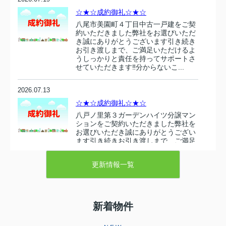
☆★☆成約御礼☆★☆
八尾市美園町４丁目中古一戸建をご契
約いただきました弊社をお選びいただ
き誠にありがとうございます引き続き
お引き渡しまで、ご満足いただけるよ
うしっかりと責任を持ってサポートさ
せていただきます‼分からないこ...
2026.07.13
☆★☆成約御礼☆★☆
八戸ノ里第３ガーデンハイツ分譲マン
ションをご契約いただきました弊社を
お選びいただき誠にありがとうござい
ます引き続きお引き渡しまで、ご満足
いただけるようしっかりと責任を持っ
てサポートさせていただきます‼...
更新情報一覧
2026.07.10
☆★☆成約御礼☆★☆
新着物件
東大阪市衣摺５丁目 売り土地をご契
約いただきましたこの度は弊社売主の
物件をお選びいただき誠にありがとう