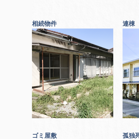
相続物件
連棟
ゴミ屋敷
孤独