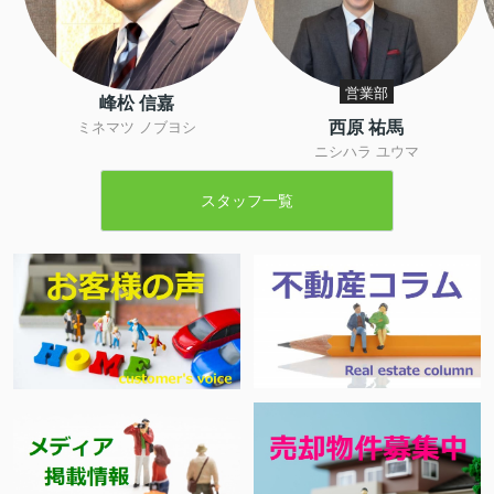
営業部
峰松 信嘉
西原 祐馬
ミネマツ ノブヨシ
ニシハラ ユウマ
スタッフ一覧