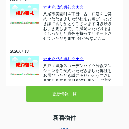
☆★☆成約御礼☆★☆
八尾市美園町４丁目中古一戸建をご契
約いただきました弊社をお選びいただ
き誠にありがとうございます引き続き
お引き渡しまで、ご満足いただけるよ
うしっかりと責任を持ってサポートさ
せていただきます‼分からないこ...
2026.07.13
☆★☆成約御礼☆★☆
八戸ノ里第３ガーデンハイツ分譲マン
ションをご契約いただきました弊社を
お選びいただき誠にありがとうござい
ます引き続きお引き渡しまで、ご満足
いただけるようしっかりと責任を持っ
てサポートさせていただきます‼...
更新情報一覧
2026.07.10
☆★☆成約御礼☆★☆
新着物件
東大阪市衣摺５丁目 売り土地をご契
約いただきましたこの度は弊社売主の
物件をお選びいただき誠にありがとう