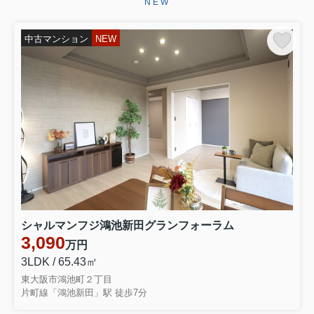
NEW
ございます。お引き渡しまで、ご満足
いただけるよう引き続きしっかりと責
任を持ってサポートさせていただ...
中古マンション
NEW
2026.06.29
☆★☆成約御礼☆★☆
東大阪市永和３丁目 中古テラスハウ
スをご契約いただきましたこの度はミ
ーツ不動産をいただき誠にありがとう
ございます。無事ご成約に至ることが
でき大変嬉しく思っております。リフ
ォームでお時間を頂き恐縮ではご...
2026.06.28
☆★☆成約御礼☆★☆
東大阪市大蓮南４丁目 中古一戸建を
シャルマンフジ鴻池新田グランフォーラム
ご契約いただきました弊社をお選びい
3,090
万円
ただき誠にありがとうございます。無
事ご成約に至ることができ大変嬉しく
3LDK / 65.43㎡
思っております。お引き渡しまでご満
東大阪市鴻池町２丁目
足いただけるよう引きつづきしっ...
片町線「鴻池新田」駅 徒歩7分