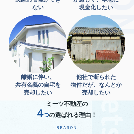
ない
現金化したい
離婚に伴い、
他社で断られた
共有名義の自宅を
物件だが、なんとか
売却したい
売却したい
ミーツ不動産の
4
つ
の選ばれる理由！
REASON