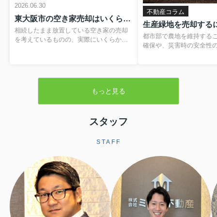
2026.06.30
不動産コラム
東大阪市の空き家売却はいくらかかる？費用や税金の内訳と負担を抑える方法
相続したまま放置している空き家の売却
都市部で農地を維持する
を考えているものの、実際にいくらかか
確保や、災害時の安全性
るのか分からず、不安を感じていません
題です。そのため、営農
か。仲介手数料や登記費用、解体費用、
税制優遇を受けられる「
残置物処分費など、目に見えない支出が
が設けられています。本
重なると、最終的に手元に残る金額のイ
緑地の基本的な仕組みか
メージがつきにくくなります。さらに、
もっと見る
よる売却手続きや注意点
譲渡所得税や住民税といった税金、空き
します。▼ 不動産売却を
家の譲渡所得の3,000万円特別控除といっ
らをクリック ▼売却査定
た制度も関わるため、しっかりと整理し
生産緑地とは生産緑地と
スタッフ
ておくことが大切です。この記事では、
内にある農地のうち、自
東大阪市で空き家を売却する際にかかり
続の必要性が認められた
やすい費用や税金の基本から、解体費補
STAFF
指定される区域です。こ
助制度などを活用して負担を軽減する方
ことで、農業以外の用途
法まで、順を追って分かりやすく解説し
されますが、その一方で
ます。読み進めていただくことで、おお
地並みの評価となり、税
よその手取り額の考...
ます。また、相続税に...