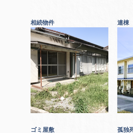
相続物件
連棟
ゴミ屋敷
孤独