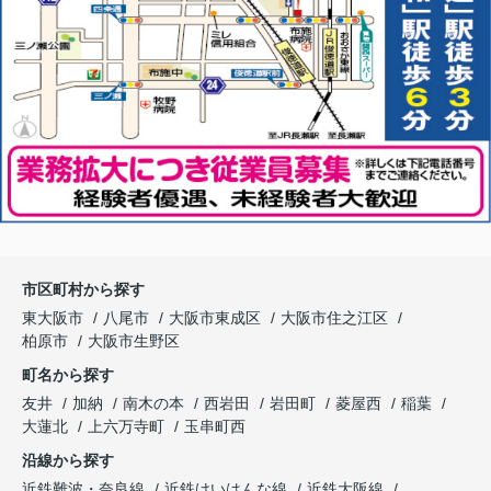
市区町村から探す
東大阪市
八尾市
大阪市東成区
大阪市住之江区
柏原市
大阪市生野区
町名から探す
友井
加納
南木の本
西岩田
岩田町
菱屋西
稲葉
大蓮北
上六万寺町
玉串町西
沿線から探す
近鉄難波・奈良線
近鉄けいはんな線
近鉄大阪線