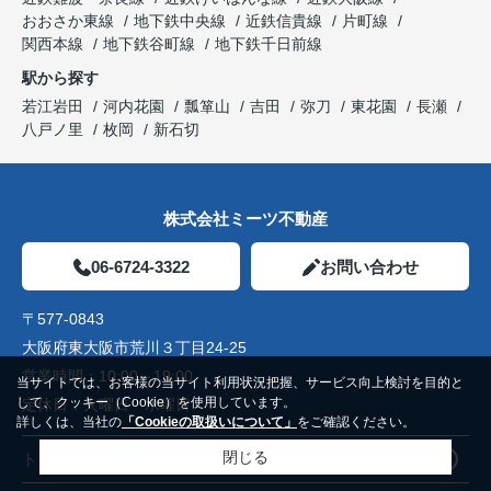
おおさか東線
地下鉄中央線
近鉄信貴線
片町線
関西本線
地下鉄谷町線
地下鉄千日前線
駅から探す
若江岩田
河内花園
瓢箪山
吉田
弥刀
東花園
長瀬
八戸ノ里
枚岡
新石切
株式会社ミーツ不動産
06-6724-3322
お問い合わせ
〒577-0843
大阪府東大阪市荒川３丁目24-25
営業時間：
10:00～19:00
当サイトでは、お客様の当サイト利用状況把握、サービス向上検討を目的と
して、クッキー（Cookie）を使用しています。
定休日：
火曜日 水曜日
詳しくは、当社の
「Cookieの取扱いについて」
をご確認ください。
閉じる
トップページ