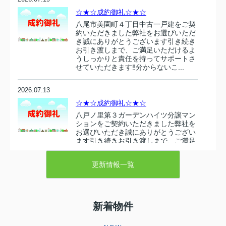
☆★☆成約御礼☆★☆
八尾市美園町４丁目中古一戸建をご契
約いただきました弊社をお選びいただ
き誠にありがとうございます引き続き
お引き渡しまで、ご満足いただけるよ
うしっかりと責任を持ってサポートさ
せていただきます‼分からないこ...
2026.07.13
☆★☆成約御礼☆★☆
八戸ノ里第３ガーデンハイツ分譲マン
ションをご契約いただきました弊社を
お選びいただき誠にありがとうござい
ます引き続きお引き渡しまで、ご満足
いただけるようしっかりと責任を持っ
てサポートさせていただきます‼...
更新情報一覧
2026.07.10
☆★☆成約御礼☆★☆
新着物件
東大阪市衣摺５丁目 売り土地をご契
約いただきましたこの度は弊社売主の
物件をお選びいただき誠にありがとう