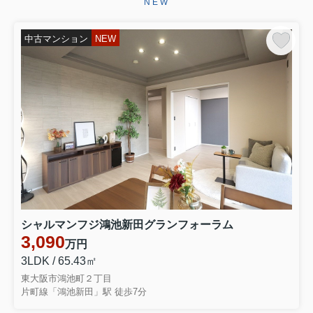
NEW
ございます。お引き渡しまで、ご満足
いただけるよう引き続きしっかりと責
任を持ってサポートさせていただ...
中古マンション
NEW
2026.06.29
☆★☆成約御礼☆★☆
東大阪市永和３丁目 中古テラスハウ
スをご契約いただきましたこの度はミ
ーツ不動産をいただき誠にありがとう
ございます。無事ご成約に至ることが
でき大変嬉しく思っております。リフ
ォームでお時間を頂き恐縮ではご...
2026.06.28
☆★☆成約御礼☆★☆
東大阪市大蓮南４丁目 中古一戸建を
シャルマンフジ鴻池新田グランフォーラム
ご契約いただきました弊社をお選びい
3,090
万円
ただき誠にありがとうございます。無
事ご成約に至ることができ大変嬉しく
3LDK / 65.43㎡
思っております。お引き渡しまでご満
東大阪市鴻池町２丁目
足いただけるよう引きつづきしっ...
片町線「鴻池新田」駅 徒歩7分