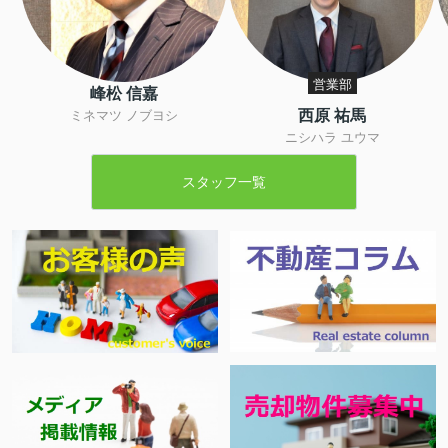
営業部
峰松 信嘉
西原 祐馬
ミネマツ ノブヨシ
ニシハラ ユウマ
スタッフ一覧