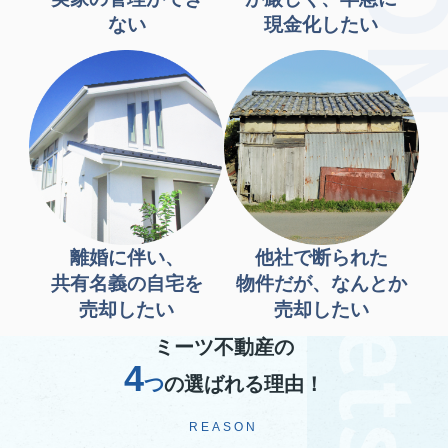
ない
現金化したい
離婚に伴い、
他社で断られた
共有名義の自宅を
物件だが、なんとか
売却したい
売却したい
ミーツ不動産の
4
つ
の選ばれる理由！
REASON