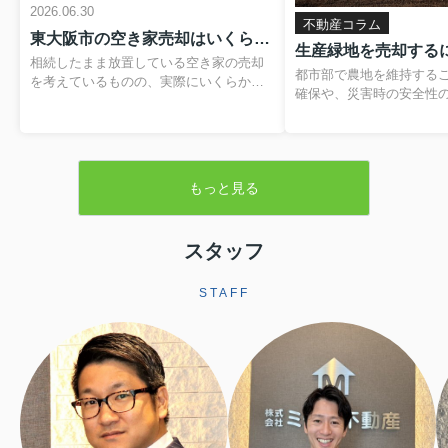
2026.06.30
不動産コラム
東大阪市の空き家売却はいくらかかる？費用や税金の内訳と負担を抑える方法
相続したまま放置している空き家の売却
都市部で農地を維持する
を考えているものの、実際にいくらかか
確保や、災害時の安全性
るのか分からず、不安を感じていません
題です。そのため、営農
か。仲介手数料や登記費用、解体費用、
税制優遇を受けられる「
残置物処分費など、目に見えない支出が
が設けられています。本
重なると、最終的に手元に残る金額のイ
緑地の基本的な仕組みか
メージがつきにくくなります。さらに、
もっと見る
よる売却手続きや注意点
譲渡所得税や住民税といった税金、空き
します。▼ 不動産売却を
家の譲渡所得の3,000万円特別控除といっ
らをクリック ▼売却査定
た制度も関わるため、しっかりと整理し
生産緑地とは生産緑地と
スタッフ
ておくことが大切です。この記事では、
内にある農地のうち、自
東大阪市で空き家を売却する際にかかり
続の必要性が認められた
やすい費用や税金の基本から、解体費補
STAFF
指定される区域です。こ
助制度などを活用して負担を軽減する方
ことで、農業以外の用途
法まで、順を追って分かりやすく解説し
されますが、その一方で
ます。読み進めていただくことで、おお
地並みの評価となり、税
よその手取り額の考...
ます。また、相続税に...