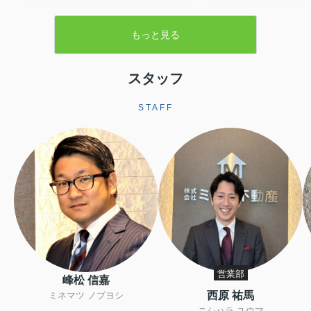
残置物処分費など、目に見えない支出が
が設けられています。本
重なると、最終的に手元に残る金額のイ
緑地の基本的な仕組みか
メージがつきにくくなります。さらに、
もっと見る
よる売却手続きや注意点
譲渡所得税や住民税といった税金、空き
します。▼ 不動産売却を
家の譲渡所得の3,000万円特別控除といっ
らをクリック ▼売却査定
た制度も関わるため、しっかりと整理し
生産緑地とは生産緑地と
スタッフ
ておくことが大切です。この記事では、
内にある農地のうち、自
東大阪市で空き家を売却する際にかかり
続の必要性が認められた
やすい費用や税金の基本から、解体費補
STAFF
指定される区域です。こ
助制度などを活用して負担を軽減する方
ことで、農業以外の用途
法まで、順を追って分かりやすく解説し
されますが、その一方で
ます。読み進めていただくことで、おお
地並みの評価となり、税
よその手取り額の考...
ます。また、相続税に...
営業部
峰松 信嘉
西原 祐馬
ミネマツ ノブヨシ
ニシハラ ユウマ