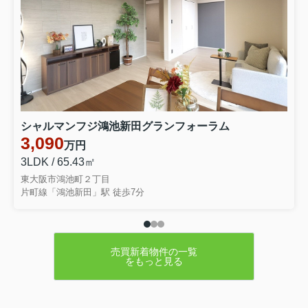
東大阪市永和３丁目 中古テラスハウ
スをご契約いただきましたこの度はミ
ーツ不動産をいただき誠にありがとう
ございます。無事ご成約に至ることが
でき大変嬉しく思っております。リフ
ォームでお時間を頂き恐縮ではご...
2026.06.28
☆★☆成約御礼☆★☆
東大阪市大蓮南４丁目 中古一戸建を
シャルマンフジ鴻池新田グランフォーラム
ご契約いただきました弊社をお選びい
3,090
万円
ただき誠にありがとうございます。無
事ご成約に至ることができ大変嬉しく
3LDK / 65.43㎡
思っております。お引き渡しまでご満
東大阪市鴻池町２丁目
足いただけるよう引きつづきしっ...
片町線「鴻池新田」駅 徒歩7分
売買新着物件の一覧
をもっと見る