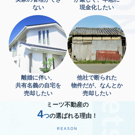
ない
現金化したい
離婚に伴い、
他社で断られた
共有名義の自宅を
物件だが、なんとか
売却したい
売却したい
ミーツ不動産の
4
つ
の選ばれる理由！
REASON