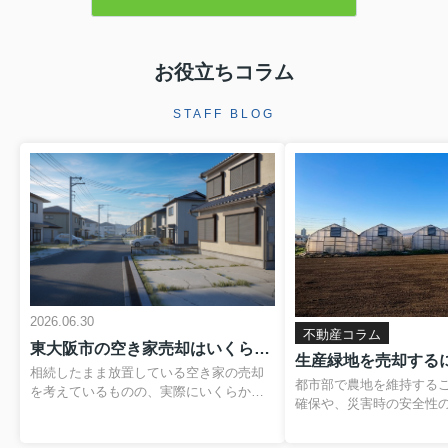
お役立ちコラム
STAFF BLOG
2026.06.30
不動産コラム
東大阪市の空き家売却はいくらかかる？費用や税金の内訳と負担を抑える方法
相続したまま放置している空き家の売却
都市部で農地を維持する
を考えているものの、実際にいくらかか
確保や、災害時の安全性
るのか分からず、不安を感じていません
題です。そのため、営農
か。仲介手数料や登記費用、解体費用、
税制優遇を受けられる「