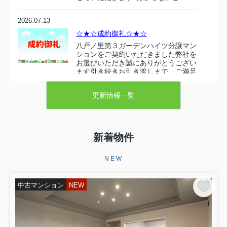
2026.07.13
☆★☆成約御礼☆★☆
八戸ノ里第３ガーデンハイツ分譲マン
ションをご契約いただきました弊社を
お選びいただき誠にありがとうござい
ます引き続きお引き渡しまで、ご満足
いただけるようしっかりと責任を持っ
てサポートさせていただきます‼...
更新情報一覧
2026.07.10
☆★☆成約御礼☆★☆
新着物件
東大阪市衣摺５丁目 売り土地をご契
約いただきましたこの度は弊社売主の
物件をお選びいただき誠にありがとう
NEW
ございます。お引き渡しまで、ご満足
いただけるよう引き続きしっかりと責
任を持ってサポートさせていただ...
中古マンション
NEW
2026.06.29
☆★☆成約御礼☆★☆