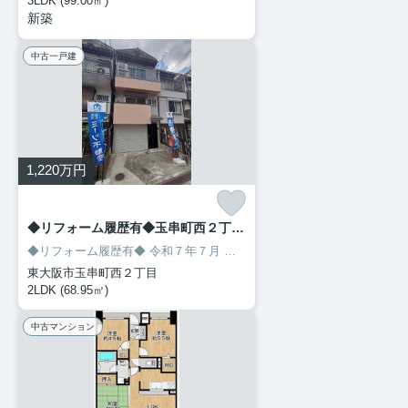
3LDK (99.00㎡)
新築
中古一戸建
1,220
万円
◆リフォーム履歴有◆玉串町西２丁目 中古戸建
◆リフォーム履歴有◆
令和７年７月
＊ハウスクリーニング♪
平成３０
東大阪市玉串町西２丁目
2LDK (68.95㎡)
中古マンション