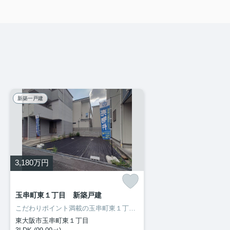
新築一戸建
3,180
万円
玉串町東１丁目 新築戸建
こだわりポイント満載の玉串町東１丁目 新築戸建。生乾きの洗濯物をしっかり乾かしたい時でもすぐに乾燥できる、浴室乾燥機付きの物件です。小さなお子様がいる方もベビーカーは高低差の少ない平坦地がいいですよね。ミーツ不動産がご提供する、東大阪市エリアの一戸建てをぜひご覧ください。お問い合わせも、06-6724-3322から受け付けております(^^)
東大阪市玉串町東１丁目