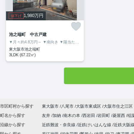
1,980
万円
値下げ
池之端町 中古戸建
▼月々約4.8万円～
▼南向き
▼陽当たり良好
▼孔舎衙小・孔舎衙中
▼
東大阪市池之端町
3LDK (67.22㎡)
市区町村から探す
東大阪市
八尾市
大阪市東成区
大阪市住之江区
町名から探す
友井
加納
南木の本
西岩田
岩田町
菱屋西
稲
沿線から探す
近鉄難波・奈良線
近鉄けいはんな線
近鉄大阪