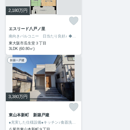
2,180
万円
エスリード八戸ノ里
南向きバルコニー 日当たり良好♪
◆１０階で眺望良好♪
◆２０２６年
東大阪市瓜生堂３丁目
3LDK (60.80㎡)
新築一戸建
3,380
万円
東山本新町 新築戸建
●充実した仕様設備●キッチン♪食器洗い乾燥機、浄水器一体型水栓、収納カウンター●浴室♪カラリ床、浴室乾燥暖房●トイレ♪超節水タイプ、プロントスリム、スクリュー洗浄
八尾市東山本新町９丁目