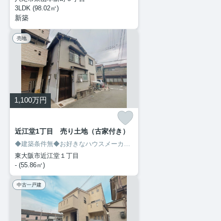
3LDK (98.02㎡)
新築
売地
1,100
万円
近江堂1丁目 売り土地（古家付き）
◆建築条件無◆お好きなハウスメーカーで、マイホームを建てられます♪
東大阪市近江堂１丁目
- (55.86㎡)
中古一戸建