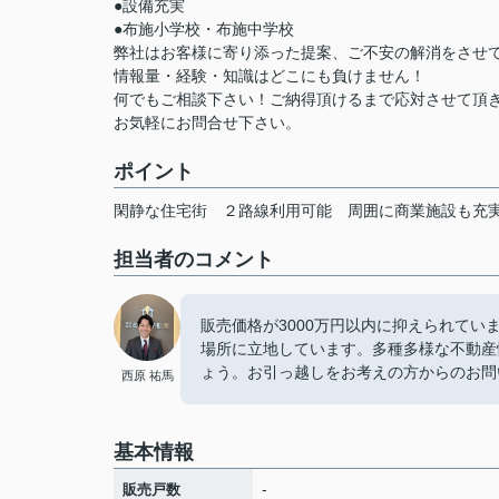
●設備充実
●布施小学校・布施中学校
弊社はお客様に寄り添った提案、ご不安の解消をさせ
情報量・経験・知識はどこにも負けません！
何でもご相談下さい！ご納得頂けるまで応対させて頂
お気軽にお問合せ下さい。
ポイント
閑静な住宅街
２路線利用可能
周囲に商業施設も充
担当者のコメント
販売価格が3000万円以内に抑えられてい
場所に立地しています。多種多様な不動産
ょう。お引っ越しをお考えの方からのお問
西原 祐馬
基本情報
-
販売戸数