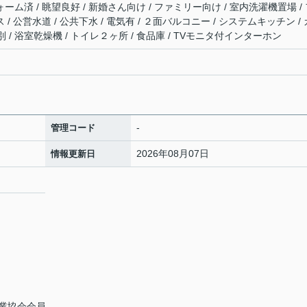
ォーム済 / 眺望良好 / 新婚さん向け / ファミリー向け / 室内洗濯機置場 /
 / 公営水道 / 公共下水 / 電気有 / ２面バルコニー / システムキッチン / 
/ 浴室乾燥機 / トイレ２ヶ所 / 食品庫 / TVモニタ付インターホン
-
管理コード
2026年08月07日
情報更新日
業協会会員