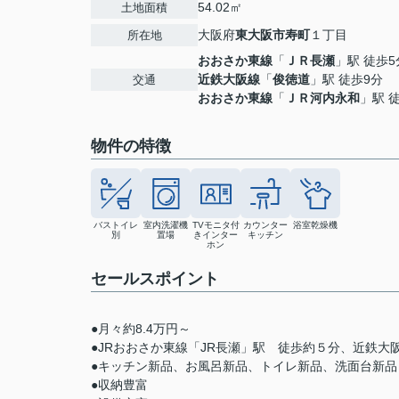
54.02㎡
土地面積
大阪府
東大阪市
寿町
１丁目
所在地
おおさか東線
「
ＪＲ長瀬
」駅 徒歩5
近鉄大阪線
「
俊徳道
」駅 徒歩9分
交通
おおさか東線
「
ＪＲ河内永和
」駅 
物件の特徴
バストイレ
室内洗濯機
TVモニタ付
カウンター
浴室乾燥機
別
置場
きインター
キッチン
ホン
セールスポイント
●月々約8.4万円～
●JRおおさか東線「JR長瀬」駅 徒歩約５分、近鉄大
●キッチン新品、お風呂新品、トイレ新品、洗面台新品
●収納豊富