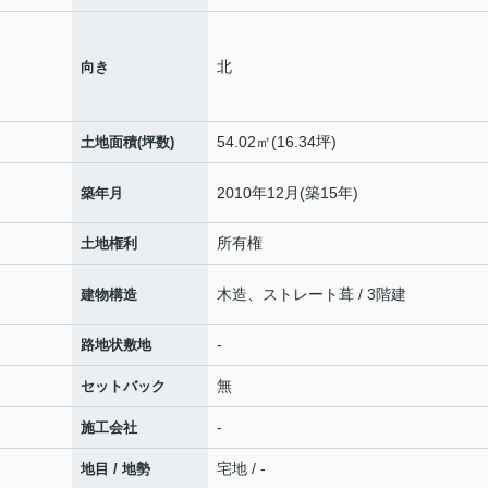
北
向き
54.02㎡(16.34坪)
土地面積(坪数)
2010年12月(築15年)
築年月
所有権
土地権利
木造、ストレート葺 / 3階建
建物構造
-
路地状敷地
無
セットバック
-
施工会社
宅地 / -
地目 / 地勢