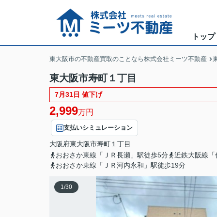
トップ
東大阪市の不動産買取のことなら株式会社ミーツ不動産
東大阪市寿町１丁目
7月31日 値下げ
2,999
万円
支払いシミュレーション
大阪府
東大阪市
寿町
１丁目
おおさか東線「ＪＲ長瀬」駅徒歩5分
近鉄大阪線「
おおさか東線「ＪＲ河内永和」駅徒歩19分
1
/
30