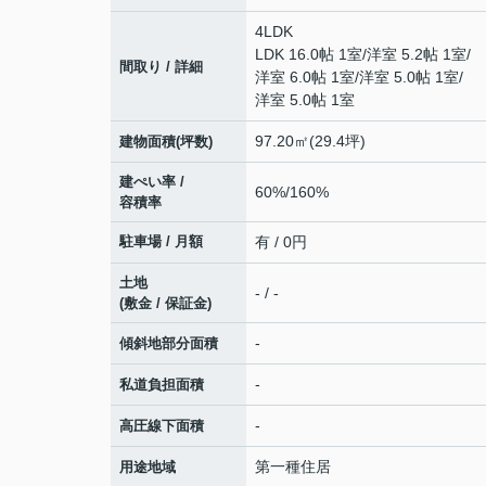
4LDK
LDK 16.0帖 1室
/
洋室 5.2帖 1室
/
間取り / 詳細
洋室 6.0帖 1室
/
洋室 5.0帖 1室
/
洋室 5.0帖 1室
97.20㎡(29.4坪)
建物面積(坪数)
建ぺい率 /
60%/160%
容積率
駐車場 / 月額
有 / 0円
土地
- / -
(敷金 / 保証金)
-
傾斜地部分面積
-
私道負担面積
-
高圧線下面積
第一種住居
用途地域