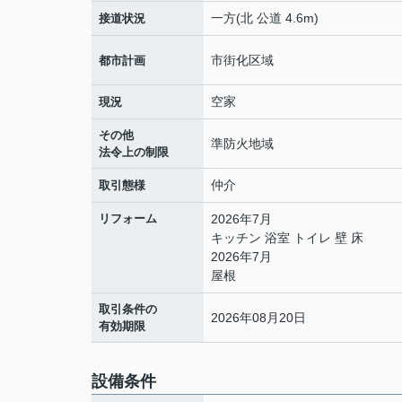
一方(北 公道 4.6m)
接道状況
市街化区域
都市計画
空家
現況
その他
準防火地域
法令上の制限
仲介
取引態様
リフォーム
2026年7月
キッチン 浴室 トイレ 壁 床
2026年7月
屋根
取引条件の
2026年08月20日
有効期限
設備条件