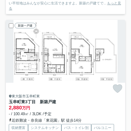
い平坦地はみんなが安心に生活できますよ。新築の戸建てで...
もっと見
る
新築一戸建
東大阪市玉串町東
玉串町東3丁目 新築戸建
2,880
万円
- / 100.49㎡ / 3LDK /予定
近鉄難波・奈良線「東花園」駅 徒歩14分
収納豊富
システムキッチン
バス・トイレ別
バルコニー