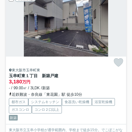
東大阪市玉串町東
玉串町東１丁目 新築戸建
3,180
万円
- / 99.00㎡ / 3LDK /新築
近鉄難波・奈良線「東花園」駅 徒歩10分
都市ガス
システムキッチン
食器洗い乾燥機
浴室乾燥機
ガスコンロ
コンロ２口以上
新築
東大阪市立玉串小学校が通学範囲内、学校まで徒歩15分。でこぼこがな