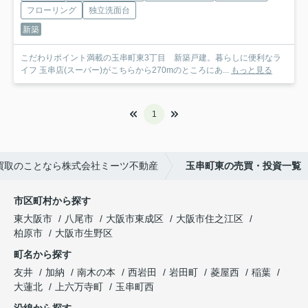
フローリング
独立洗面台
新築
こだわりポイント満載の玉串町東3丁目 新築戸建。暮らしに便利なラ
イフ 玉串店(スーパー)がこちらから270mのところにあ...
もっと見る
1
買取のことなら株式会社ミーツ不動産
玉串町東の売買・投資一覧
市区町村から探す
東大阪市
八尾市
大阪市東成区
大阪市住之江区
柏原市
大阪市生野区
町名から探す
友井
加納
南木の本
西岩田
岩田町
菱屋西
稲葉
大蓮北
上六万寺町
玉串町西