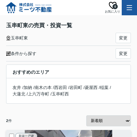
0
お気に入り
玉串町東の売買・投資一覧
玉串町東
変更
条件から探す
変更
おすすめのエリア
友井
/
加納
/
南木の本
/
西岩田
/
岩田町
/
菱屋西
/
稲葉
/
大蓮北
/
上六万寺町
/
玉串町西
2
件
新築一戸建